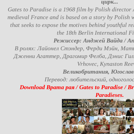
цирк...
Gates to Paradise is a 1968 film by Polish director 
medieval France and is based on a story by Polish 
that seeks to expose the motives behind youthful rel
the 18th Berlin International Fi
Режиссер: Анджей Вайда / An
В ролях: Лайонел Стэндер, Ферди Мэйн, Мат
Дженни Агаттер, Драгомир Фелба, Дэнис Гилм
Vrhovec, Kynaston Ree
Великобритания, Югослави
Перевод: любительский, одноголо
Download Врата рая / Gates to Paradise / Br
Paradieses.