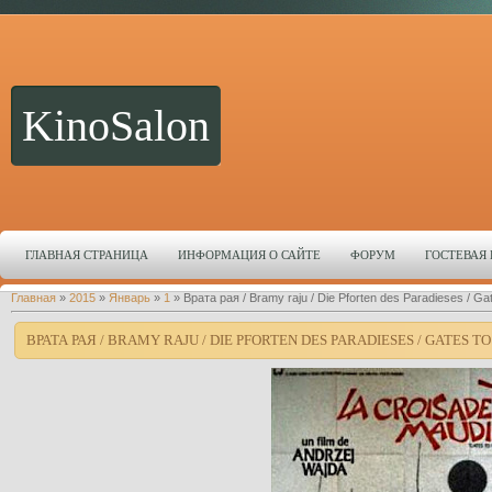
KinoSalon
ГЛАВНАЯ СТРАНИЦА
ИНФОРМАЦИЯ О САЙТЕ
ФОРУМ
ГОСТЕВАЯ
Главная
»
2015
»
Январь
»
1
» Врата рая / Bramy raju / Die Pforten des Paradieses / Gat
ВРАТА РАЯ / BRAMY RAJU / DIE PFORTEN DES PARADIESES / GATES TO 