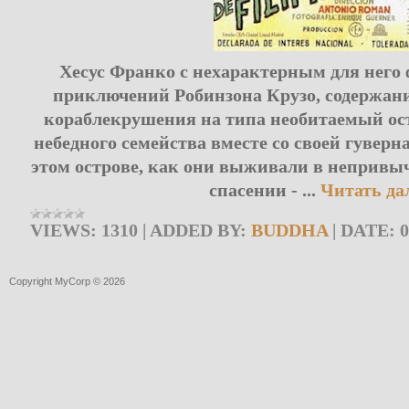
Хесус Франко с нехарактерным для него 
приключений Робинзона Крузо, содержани
кораблекрушения на типа необитаемый ост
небедного семейства вместе со своей гувер
этом острове, как они выживали в непривыч
спасении -
...
Читать да
VIEWS:
1310
|
ADDED BY:
BUDDHA
|
DATE:
0
Copyright MyCorp © 2026