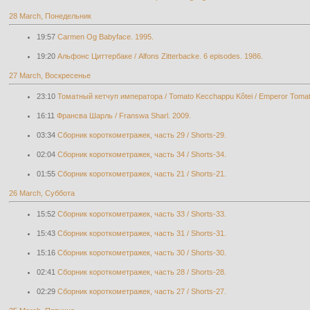
28 March, Понедельник
19:57
Carmen Og Babyface. 1995.
19:20
Альфонс Циттербаке / Alfons Zitterbacke. 6 episodes. 1986.
27 March, Воскресенье
23:10
Томатный кетчуп императора / Tomato Kecchappu Kôtei / Emperor Tomat
16:11
Франсва Шарль / Franswa Sharl. 2009.
03:34
Cборник короткометражек, часть 29 / Shorts-29.
02:04
Cборник короткометражек, часть 34 / Shorts-34.
01:55
Cборник короткометражек, часть 21 / Shorts-21.
26 March, Суббота
15:52
Cборник короткометражек, часть 33 / Shorts-33.
15:43
Cборник короткометражек, часть 31 / Shorts-31.
15:16
Cборник короткометражек, часть 30 / Shorts-30.
02:41
Cборник короткометражек, часть 28 / Shorts-28.
02:29
Cборник короткометражек, часть 27 / Shorts-27.