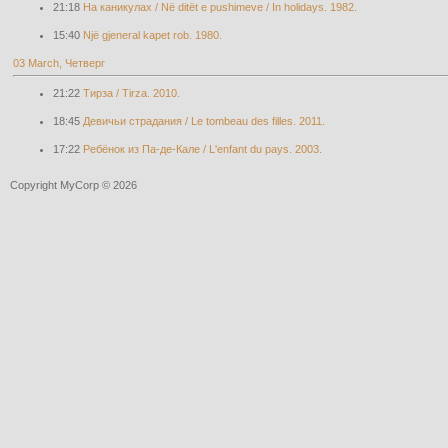
21:18
На каникулах / Në ditët e pushimeve / In holidays. 1982.
15:40
Një gjeneral kapet rob. 1980.
03 March, Четверг
21:22
Тирза / Tirza. 2010.
18:45
Девичьи страдания / Le tombeau des filles. 2011.
17:22
Ребёнок из Па-де-Кале / L'enfant du pays. 2003.
Copyright MyCorp © 2026