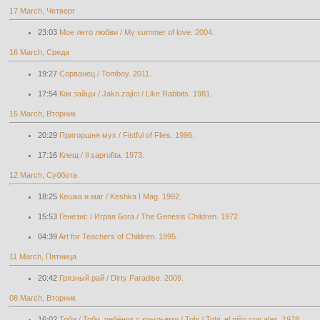
17 March, Четверг
23:03
Мое лето любви / My summer of love. 2004.
16 March, Среда
19:27
Сорванец / Tomboy. 2011.
17:54
Как зайцы / Jako zajíci / Like Rabbits. 1981.
15 March, Вторник
20:29
Пригоршня мух / Fistful of Flies. 1996.
17:16
Клещ / Il saprofita. 1973.
12 March, Суббота
18:25
Кешка и маг / Keshka I Mag. 1992.
15:53
Генезис / Играя Бога / The Genesis Children. 1972.
04:39
Art for Teachers of Children. 1995.
11 March, Пятница
20:42
Грязный рай / Dirty Paradise. 2009.
08 March, Вторник
16:02
Тоби / Тоби, ребёнок с крыльями / Tobi / Tobi, el niño con alas. 1978.