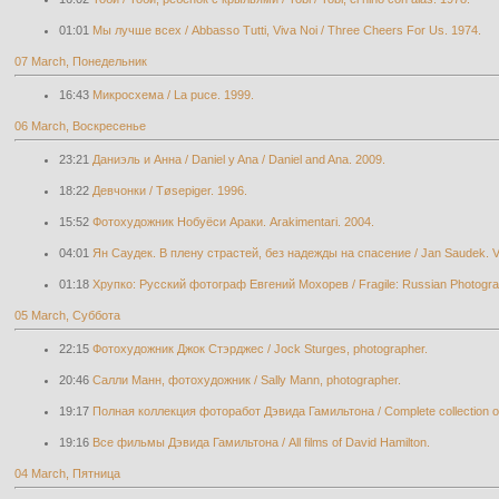
01:01
Мы лучше всех / Abbasso Tutti, Viva Noi / Three Cheers For Us. 1974.
07 March, Понедельник
16:43
Микросхема / La puce. 1999.
06 March, Воскресенье
23:21
Даниэль и Анна / Daniel y Ana / Daniel and Ana. 2009.
18:22
Девчонки / Tøsepiger. 1996.
15:52
Фотохудожник Нобуёси Араки. Arakimentari. 2004.
04:01
Ян Саудек. В плену страстей, без надежды на спасение / Jan Saudek. V p
01:18
Хрупко: Русский фотограф Евгений Мохорев / Fragile: Russian Photogr
05 March, Суббота
22:15
Фотохудожник Джок Стэрджес / Jock Sturges, photographer.
20:46
Салли Манн, фотохудожник / Sally Mann, photographer.
19:17
Полная коллекция фоторабот Дэвида Гамильтона / Complete collection of
19:16
Все фильмы Дэвида Гамильтона / All films of David Hamilton.
04 March, Пятница