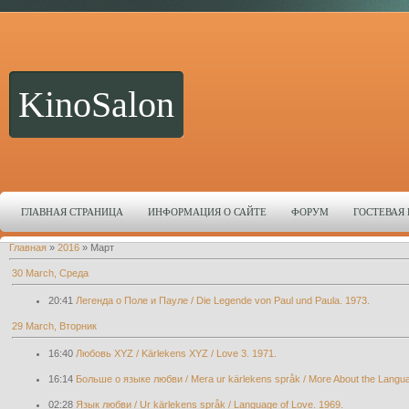
KinoSalon
ГЛАВНАЯ СТРАНИЦА
ИНФОРМАЦИЯ О САЙТЕ
ФОРУМ
ГОСТЕВАЯ
Главная
»
2016
»
Март
30 March, Среда
20:41
Легенда о Поле и Пауле / Die Legende von Paul und Paula. 1973.
29 March, Вторник
16:40
Любовь XYZ / Kärlekens XYZ / Love 3. 1971.
16:14
Больше о языке любви / Mera ur kärlekens språk / More About the Langua
02:28
Язык любви / Ur kärlekens språk / Language of Love. 1969.