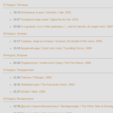
07 August, Пятница
19:13
Изгнанные из рая / Vyhnání z ráje. 2001.
14:47
Холодные воды моря / Agua fria de mar. 2010.
03:48
А я думала, что я тебе нравлюсь / ...und ich dachte, du magst mich. 1987
06 August, Четверг
22:17
Гуарани, люди из сельвы / Guarani, the people of the selva. 2006.
15:24
Бродячий цирк / Ganh xiec rong / Travelling Circus. 1988.
04 August, Вторник
04:30
Поджигатель / Undercover Gang / The Fire Raiser. 1986.
03 August, Понедельник
21:56
Тобоган / Tobogan. 1989.
16:32
Любимая игра / The Favourite Game. 2003.
01:27
Штайн / Stein. 1990.
02 August, Воскресенье
22:38
Другая сторона Воскресенья / Søndagsengler / The Other Side of Sunday