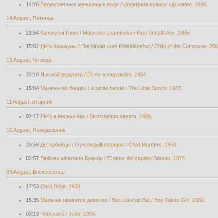
14:26
Великолепные женщины в воде / Underbara kvinnor vid vatten. 1998.
14 August, Пятница
21:54
Каникулы Пипо / Materske znamienko / Pipo Schafft Alle. 1985.
15:02
Дети Коммуны / Die Kinder vom Friedrichshof / Child of the Commune. 200
13 August, Четверг
23:18
Я и мой дедушка / Én és a nagyapám. 1954.
15:04
Маленькая банда / La petite bande / The Little Bunch. 1983.
11 August, Вторник
02:17
Лето в веснушках / Strazdanota vasara. 1988.
10 August, Понедельник
20:58
Детоубийцы / Gyerekgyilkossagok / Child Murders. 1993.
02:57
Любовь капитана Брандо / El amor del capitán Brando. 1974.
09 August, Воскресенье
17:53
Child Bride. 1938.
15:35
Мальчик нравится девочке / Ben Loke'ah Bat / Boy Takes Girl. 1982.
03:13
Черепаха / Totor. 1994.