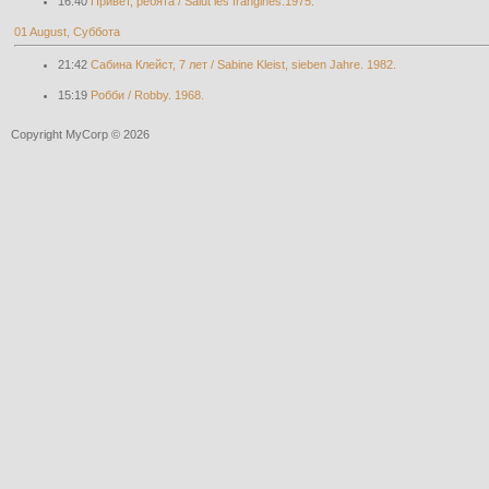
16:40
Привет, ребята / Salut les frangines.1975.
01 August, Суббота
21:42
Сабина Клейст, 7 лет / Sabine Kleist, sieben Jahre. 1982.
15:19
Робби / Robby. 1968.
Copyright MyCorp © 2026