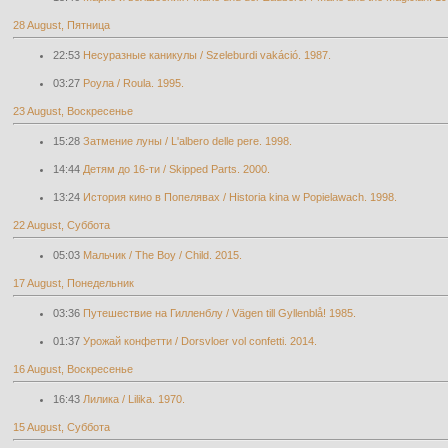
28 August, Пятница
22:53
Несуразные каникулы / Szeleburdi vakáció. 1987.
03:27
Роула / Roula. 1995.
23 August, Воскресенье
15:28
Затмение луны / L'albero delle pere. 1998.
14:44
Детям до 16-ти / Skipped Parts. 2000.
13:24
История кино в Попелявах / Historia kina w Popielawach. 1998.
22 August, Суббота
05:03
Мальчик / The Boy / Child. 2015.
17 August, Понедельник
03:36
Путешествие на Гилленблу / Vägen till Gyllenblå! 1985.
01:37
Урожай конфетти / Dorsvloer vol confetti. 2014.
16 August, Воскресенье
16:43
Лилика / Lilika. 1970.
15 August, Суббота