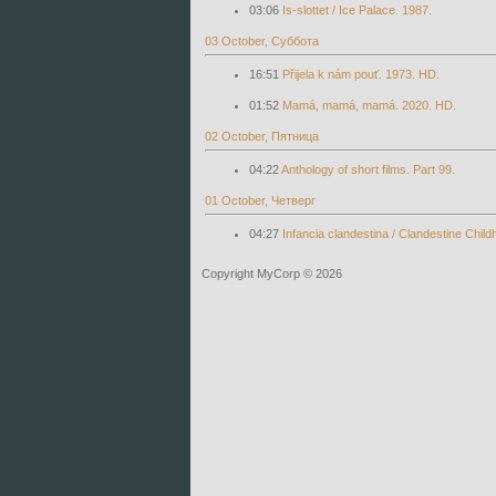
03:06
Is-slottet / Ice Palace. 1987.
03 October, Суббота
16:51
Přijela k nám pouť. 1973. HD.
01:52
Mamá, mamá, mamá. 2020. HD.
02 October, Пятница
04:22
Anthology of short films. Part 99.
01 October, Четверг
04:27
Infancia clandestina / Clandestine Chil
Copyright MyCorp © 2026