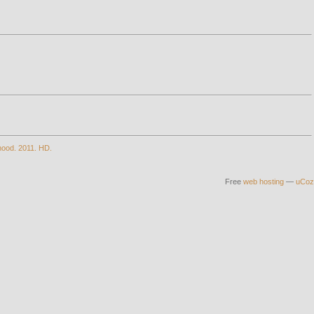
dhood. 2011. HD.
Free
web hosting
—
uCoz