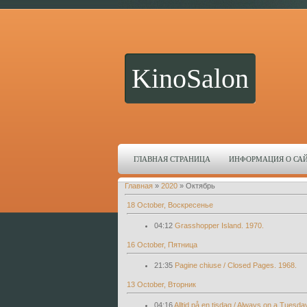
KinoSalon
ГЛАВНАЯ СТРАНИЦА
ИНФОРМАЦИЯ О СА
Главная
»
2020
»
Октябрь
18 October, Воскресенье
04:12
Grasshopper Island. 1970.
16 October, Пятница
21:35
Pagine chiuse / Closed Pages. 1968.
13 October, Вторник
04:16
Alltid på en tisdag / Always on a Tuesda