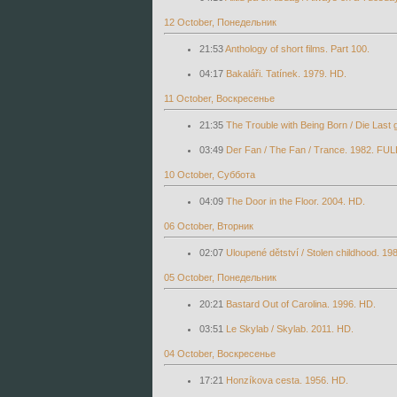
12 October, Понедельник
21:53
Anthology of short films. Part 100.
04:17
Bakaláři. Tatínek. 1979. HD.
11 October, Воскресенье
21:35
The Trouble with Being Born / Die Last
03:49
Der Fan / The Fan / Trance. 1982. FU
10 October, Суббота
04:09
The Door in the Floor. 2004. HD.
06 October, Вторник
02:07
Uloupené dětství / Stolen childhood. 19
05 October, Понедельник
20:21
Bastard Out of Carolina. 1996. HD.
03:51
Le Skylab / Skylab. 2011. HD.
04 October, Воскресенье
17:21
Honzíkova cesta. 1956. HD.