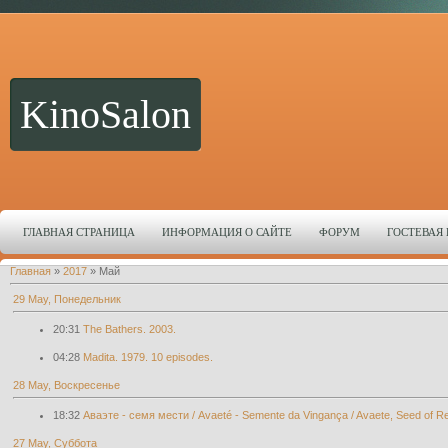
KinoSalon
ГЛАВНАЯ СТРАНИЦА
ИНФОРМАЦИЯ О САЙТЕ
ФОРУМ
ГОСТЕВАЯ
Главная
»
2017
»
Май
29 May, Понедельник
20:31
The Bathers. 2003.
04:28
Madita. 1979. 10 episodes.
28 May, Воскресенье
18:32
Аваэте - семя мести / Avaeté - Semente da Vingança / Avaete, Seed of R
27 May, Суббота