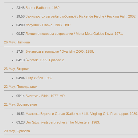
23:48
Баня / Badhuset. 1989.
19:56
Занимаются ли рыбы любовью? / Fickende Fische / Fucking Fish. 2002.
04:00
Лопушок / Pianke. 1983. DVD.
00:57
Лекция о половом созревании / Metta Meta Gakido Koza. 1971.
26 May, Пятница
17:54
Близнецы в зоопарке / Dva lidi v ZOO. 1989.
04:10
Škriatok. 1995. Episode 2.
23 May, Вторник
04:04
Žlutý kvítek. 1982.
22 May, Понедельник
05:14
Билитис / Bilitis. 1977. HD.
21 May, Воскресенье
19:51
Малютка Виргил и Орлан Жабоглот / Lille Virgil og Orla Frøsnapper. 1980.
03:28
Der Sittlichkeitsverbrecher / The Molesters. 1963.
20 May, Суббота