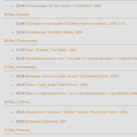
20:44
Я вспоминаю / Eu Me Lembro / I Remember. 2005.
09 May, Вторник
21:54
Последнее лето в Бойте / El último verano de la Boyita. 2009. DVD.
18:14
Белобрысый / De Witte / Whitey. 1980.
08 May, Понедельник
17:09
Паук / Zirneklis / The Spider. 1991.
02:29
Последнее военное лето / J'ai voulu rire comme les autres / Im letzten S
07 May, Воскресенье
20:36
Вечернее платье / La robe du soir / The Evening Dress. 2009.
16:34
Селия / Celia / Celia: Child of Terror. 1989.
02:14
Просто чтобы посвистеть / Jen si tak trochu písknout / Just Whistle a Littl
06 May, Суббота
15:16
Общежитие / Интернат / เด็กหอ / Dek hor / My School / Dorm. 2006.
00:53
Дубравка / Dubravka. 1967.
05 May, Пятница