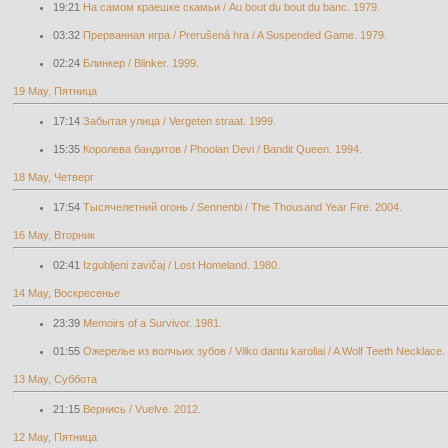
19:21
На самом краешке скамьи / Au bout du bout du banc. 1979.
03:32
Прерванная игра / Prerušená hra / A Suspended Game. 1979.
02:24
Блинкер / Blinker. 1999.
19 May, Пятница
17:14
Забытая улица / Vergeten straat. 1999.
15:35
Королева бандитов / Phoolan Devi / Bandit Queen. 1994.
18 May, Четверг
17:54
Тысячелетний огонь / Sennenbi / The Thousand Year Fire. 2004.
16 May, Вторник
02:41
Izgubljeni zavičaj / Lost Homeland. 1980.
14 May, Воскресенье
23:39
Memoirs of a Survivor. 1981.
01:55
Ожерелье из волчьих зубов / Vilko dantu karoliai / A Wolf Teeth Necklace.
13 May, Суббота
21:15
Вернись / Vuelve. 2012.
12 May, Пятница