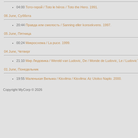
04:00
Тото-герой / Toto le héros / Toto the Hero. 1991.
06 June, Суббота
20:44
Правда или смелость / Sanning eller konsekvens. 1997.
05 June, Пятница
00:24
Микросхема / La puce. 1999.
04 June, Четверг
21:10
Мир Людовика / Wereld van Ludovic, De / Monde de Ludovic, Le / Ludovic`
01 June, Понедельник
19:55
Маленькая Вильма / Kisvilma / Kisvilma: Az Utolso Naplo. 2000.
Copyright MyCorp © 2026