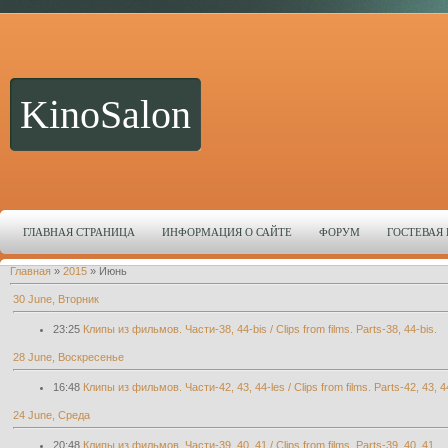
KinoSalon
ГЛАВНАЯ СТРАНИЦА
ИНФОРМАЦИЯ О САЙТЕ
ФОРУМ
ГОСТЕВАЯ
Главная
»
2015
»
Июнь
30 June, Вторник
23:25
Клипы из фильмов. Части-38, 44-bis / Clips from films. Parts-38, 44-bis.
28 June, Воскресенье
16:48
Клипы из фильмов. Части-42, 43, 44-les / Clips from films. Parts-42, 43, 4
24 June, Среда
20:48
Клипы из фильмов. Части-39, 40, 41 / Clips from films. Parts-39, 40, 41.