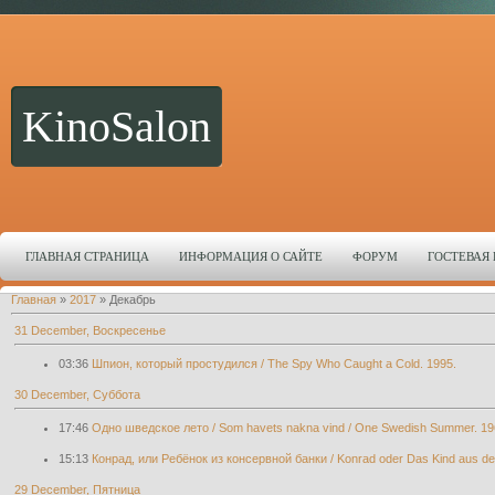
KinoSalon
ГЛАВНАЯ СТРАНИЦА
ИНФОРМАЦИЯ О САЙТЕ
ФОРУМ
ГОСТЕВАЯ
Главная
»
2017
»
Декабрь
31 December, Воскресенье
03:36
Шпион, который простудился / The Spy Who Caught a Cold. 1995.
30 December, Суббота
17:46
Одно шведское лето / Som havets nakna vind / One Swedish Summer. 19
15:13
Конрад, или Ребёнок из консервной банки / Konrad oder Das Kind aus d
29 December, Пятница