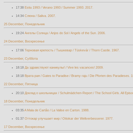
17:38
Estiu 1993 / Verano 1993 / Summer 1993. 2017.
14:34
Слюна / Saliva. 2007.
25 December, Понедельник
19:24
Ангелы Солнца / Anjos do Sol / Angels of the Sun. 2006.
24 December, Воскресенье
17:06
Терновая крепость / Тышкевар / Tüskevár / Thorn Castle. 1967.
23 December, Суббота
18:18
Да здравствуют каникулы! / Vive les vacances! 2009.
18:18
Врата рая / Gates to Paradise / Bramy raju / Die Pforten des Paradieses. 
22 December, Пятница
20:10
Доклад о школьницах / Schulmädchen-Report / The School Girls. All Epis
18 December, Понедельник
03:35
A Mala de Cartão / La Valise en Carton. 1988.
01:37
Оттокар улучшает мир / Ottokar der Weltverbesserer. 1977.
17 December, Воскресенье