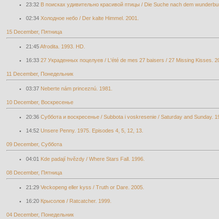
23:32
В поисках удивительно красивой птицы / Die Suche nach dem wunderbun
02:34
Холодное небо / Der kalte Himmel. 2001.
15 December, Пятница
21:45
Afrodita. 1993. HD.
16:33
27 Украденных поцелуев / L'été de mes 27 baisers / 27 Missing Kisses. 
11 December, Понедельник
03:37
Neberte nám princeznú. 1981.
10 December, Воскресенье
20:36
Суббота и воскресенье / Subbota i voskresenie / Saturday and Sunday. 1
14:52
Unsere Penny. 1975. Episodes 4, 5, 12, 13.
09 December, Суббота
04:01
Kde padají hvězdy / Where Stars Fall. 1996.
08 December, Пятница
21:29
Veckopeng eller kyss / Truth or Dare. 2005.
16:20
Крысолов / Ratcatcher. 1999.
04 December, Понедельник