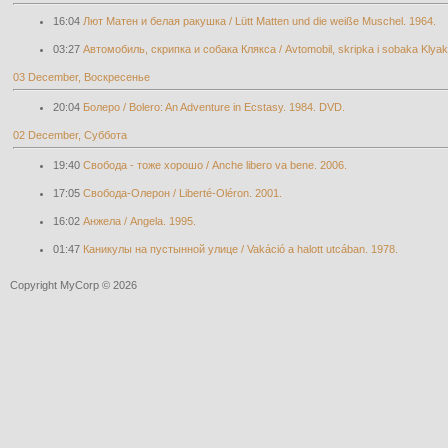
16:04
Лют Матен и белая ракушка / Lütt Matten und die weiße Muschel. 1964.
03:27
Автомобиль, скрипка и собака Клякса / Avtomobil, skripka i sobaka Klyak
03 December, Воскресенье
20:04
Болеро / Bolero: An Adventure in Ecstasy. 1984. DVD.
02 December, Суббота
19:40
Свобода - тоже хорошо / Anche libero va bene. 2006.
17:05
Свобода-Олерон / Liberté-Oléron. 2001.
16:02
Анжела / Angela. 1995.
01:47
Каникулы на пустынной улице / Vakáció a halott utcában. 1978.
Copyright MyCorp © 2026