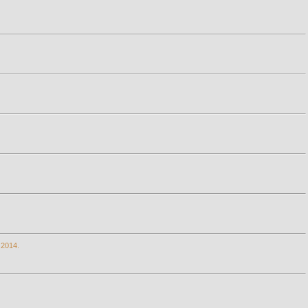
 2014.