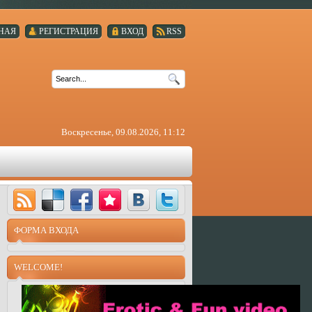
НАЯ
РЕГИСТРАЦИЯ
ВХОД
RSS
Воскресенье, 09.08.2026, 11:12
ФОРМА ВХОДА
WELCOME!