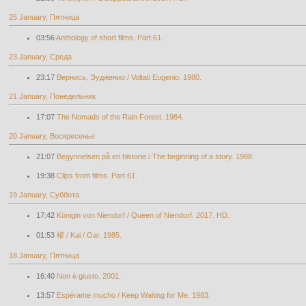
25 January, Пятница
03:56
Anthology of short films. Part 61.
23 January, Среда
23:17
Вернись, Эудженио / Voltati Eugenio. 1980.
21 January, Понедельник
17:07
The Nomads of the Rain Forest. 1984.
20 January, Воскресенье
21:07
Begynnelsen på en historie / The beginning of a story. 1988.
19:38
Clips from films. Part 61.
19 January, Суббота
17:42
Königin von Niendorf / Queen of Niendorf. 2017. HD.
01:53
櫂 / Kai / Oar. 1985.
18 January, Пятница
16:40
Non è giusto. 2001.
13:57
Espérame mucho / Keep Waiting for Me. 1983.