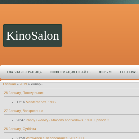
KinoSalon
ГЛАВНАЯ СТРАНИЦА
ИНФОРМАЦИЯ О САЙТЕ
ФОРУМ
ГОСТЕВАЯ
Главная
»
2019
»
Январь
28 January, Понедельник
17:16
Meisterschaft. 1996.
27 January, Воскресенье
20:47
Panny i wdowy / Maidens and Widows. 1991. Episode 3.
26 January, Суббота
21:58
Verdwijnen / Disappearance. 2017. HD.