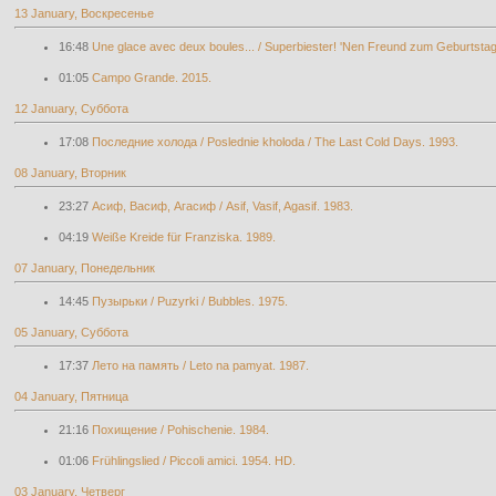
13 January, Воскресенье
16:48
Une glace avec deux boules... / Superbiester! 'Nen Freund zum Geburtstag
01:05
Campo Grande. 2015.
12 January, Суббота
17:08
Последние холода / Poslednie kholoda / The Last Cold Days. 1993.
08 January, Вторник
23:27
Асиф, Васиф, Агасиф / Asif, Vasif, Agasif. 1983.
04:19
Weiße Kreide für Franziska. 1989.
07 January, Понедельник
14:45
Пузырьки / Puzyrki / Bubbles. 1975.
05 January, Суббота
17:37
Лето на память / Leto na pamyat. 1987.
04 January, Пятница
21:16
Похищение / Pohischenie. 1984.
01:06
Frühlingslied / Piccoli amici. 1954. HD.
03 January, Четверг