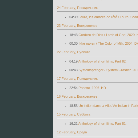
24 February, Понедельник
04:39
Laura, les ombres de l'été / Laura, Sh
23 February, Воскресенье
18:43
Cordero de Dios / Lamb of God. 2020. 
00:30
Ikke naken / The Color of Milk. 2004. D
22 February, Суббота
04:19
Anthology of short films. Part 82.
00:43
Systemsprenger / System Crasher. 201
17 February, Понедельник
22:54
Ponette. 1996. HD.
16 February, Воскресенье
18:53
Un indien dans la ville / An Indian in Par
15 February, Суббота
16:21
Anthology of short films. Part 81.
12 February, Среда