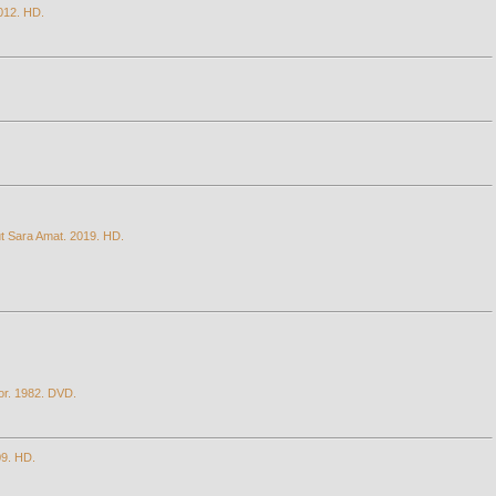
2012. HD.
ut Sara Amat. 2019. HD.
or. 1982. DVD.
09. HD.