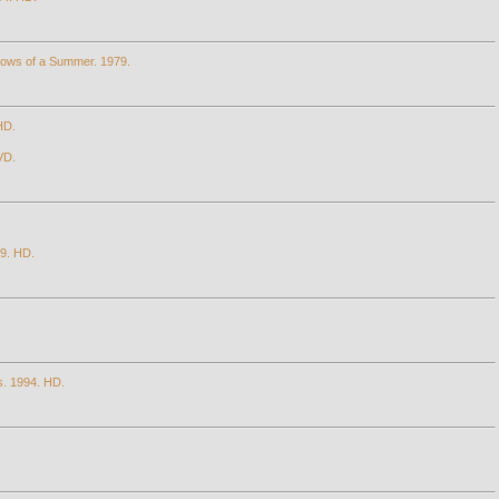
adows of a Summer. 1979.
HD.
VD.
9. HD.
is. 1994. HD.