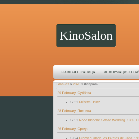
KinoSalon
ГЛАВНАЯ СТРАНИЦА
ИНФОРМАЦИЯ О СА
Главная
»
2020
»
Февраль
29 February, Суббота
17:32
Mérette. 1982.
28 February, Пятница
17:52
Noce blanche / White Wedding. 1989. H
26 February, Среда
19:24
Promiscuidade, os Pivetes de Kátia. 19