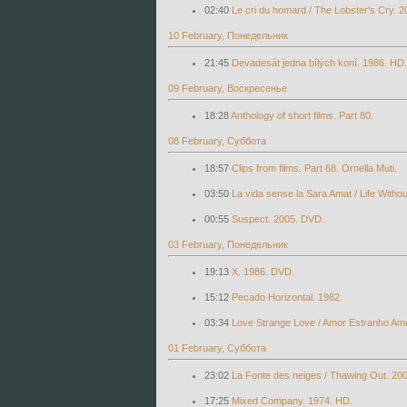
02:40
Le cri du homard / The Lobster's Cry. 
10 February, Понедельник
21:45
Devadesát jedna bílých koní. 1986. HD.
09 February, Воскресенье
18:28
Anthology of short films. Part 80.
08 February, Суббота
18:57
Clips from films. Part 68. Ornella Muti.
03:50
La vida sense la Sara Amat / Life Witho
00:55
Suspect. 2005. DVD.
03 February, Понедельник
19:13
X. 1986. DVD.
15:12
Pecado Horizontal. 1982.
03:34
Love Strange Love / Amor Estranho Am
01 February, Суббота
23:02
La Fonte des neiges / Thawing Out. 20
17:25
Mixed Company. 1974. HD.