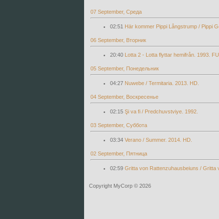
07 September, Среда
02:51
Här kommer Pippi Långstrump / Pippi 
06 September, Вторник
20:40
Lotta 2 - Lotta flyttar hemifrån. 1993. 
05 September, Понедельник
04:27
Nuwebe / Termitaria. 2013. HD.
04 September, Воскресенье
02:15
Şi va fi / Predchuvstviye. 1992.
03 September, Суббота
03:34
Verano / Summer. 2014. HD.
02 September, Пятница
02:59
Gritta von Rattenzuhausbeiuns / Gritta 
Copyright MyCorp © 2026