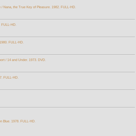
e / Nana, the True Key of Pleasure. 1982. FULL-HD.
0. FULL-HD.
t. 1980. FULL-HD.
port / 14 and Under. 1973. DVD.
017. FULL-HD.
on Blue. 1978. FULL-HD.