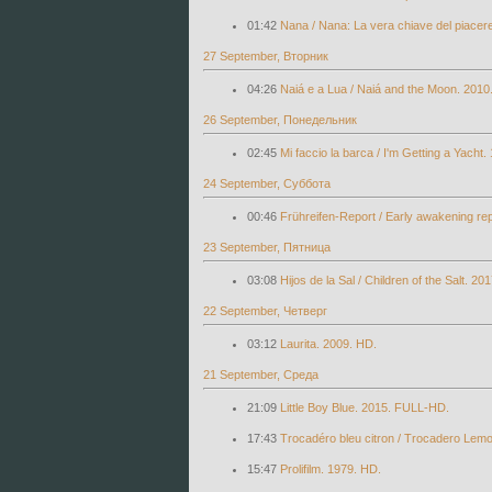
01:42
Nana / Nana: La vera chiave del piacer
27 September, Вторник
04:26
Naiá e a Lua / Naiá and the Moon. 201
26 September, Понедельник
02:45
Mi faccio la barca / I'm Getting a Yach
24 September, Суббота
00:46
Frühreifen-Report / Early awakening re
23 September, Пятница
03:08
Hijos de la Sal / Children of the Salt. 2
22 September, Четверг
03:12
Laurita. 2009. HD.
21 September, Среда
21:09
Little Boy Blue. 2015. FULL-HD.
17:43
Trocadéro bleu citron / Trocadero Lem
15:47
Prolifilm. 1979. HD.