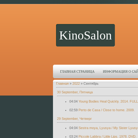
KinoSalon
ГЛАВНАЯ СТРАНИЦА
ИНФОРМАЦИЯ О СА
Главная
»
2022
»
Сентябрь
30 September, Пятница
04:04
Young Bodies Heal Quickly. 2014. FUL
02:59
Perto de Casa / Close to home. 2009.
29 September, Четверг
04:04
Sestra moya, Lyusya / My Sister Lyusy
03:24
Piccole Labbra / Little Lips. 1978. DVD.