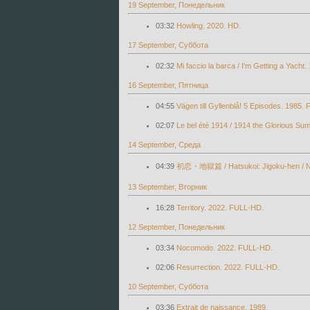
19 September, Понедельник
03:32
Howling. 2020. HD.
17 September, Суббота
02:32
Mi faccio la barca / I'm Getting a Yacht
16 September, Пятница
04:55
Vägen till Gyllenblå! 5 Episodes. 1985.
02:07
Le bel été 1914 / 1914 the Glorious Su
14 September, Среда
04:39
初恋・地獄篇 / Hatsukoi: Jigoku-hen / Nana
13 September, Вторник
16:28
Territory. 2022. FULL-HD.
12 September, Понедельник
03:34
Nocomodo. 2022. FULL-HD.
02:06
Resurrection. 2022. FULL-HD.
10 September, Суббота
03:36
Extrait de naissance. 1989.