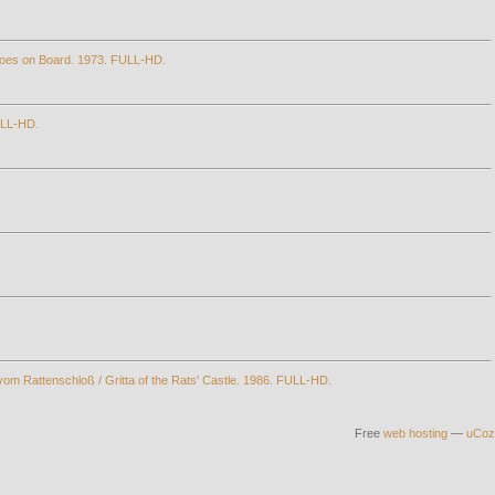
Goes on Board. 1973. FULL-HD.
FULL-HD.
vom Rattenschloß / Gritta of the Rats' Castle. 1986. FULL-HD.
Free
web hosting
—
uCoz