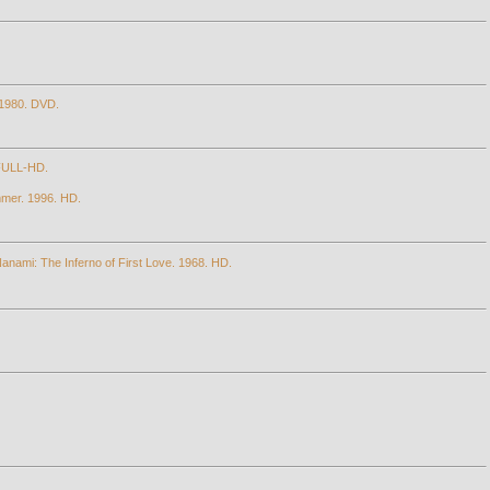
. 1980. DVD.
 FULL-HD.
mmer. 1996. HD.
mi: The Inferno of First Love. 1968. HD.