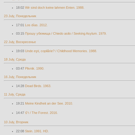
18:02
Wir sind doch keine lahmen Enten. 1988.
23 July, Понедельник
17:01
Los días. 2012.
03:15
Прошу убежища / Chiedo asilo / Seeking Asylum. 1979.
22 July, Воскресенье
19:03
Unde eşti, copilărie? / Childhood Memories. 1988.
18 July, Среда
03:47
Plivnik. 1990.
16 July, Понедельник
14:28
Dead Birds. 1963.
11 July, Среда
19:21
Meine Kindheit an der See. 2010.
14:47
ป่า / The Forest. 2016.
10 July, Вторник
22:08
Stein. 1991. HD.