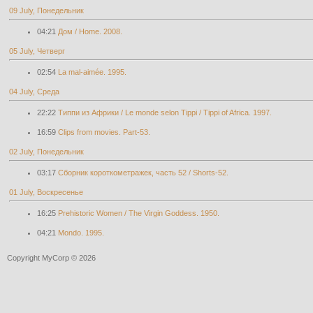
09 July, Понедельник
04:21
Дом / Home. 2008.
05 July, Четверг
02:54
La mal-aimée. 1995.
04 July, Среда
22:22
Типпи из Африки / Le monde selon Tippi / Tippi of Africa. 1997.
16:59
Clips from movies. Part-53.
02 July, Понедельник
03:17
Cборник короткометражек, часть 52 / Shorts-52.
01 July, Воскресенье
16:25
Prehistoric Women / The Virgin Goddess. 1950.
04:21
Mondo. 1995.
Copyright MyCorp © 2026