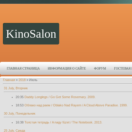
KinoSalon
ГЛАВНАЯ СТРАНИЦА
ИНФОРМАЦИЯ О САЙТЕ
ФОРУМ
ГОСТЕВАЯ
Главная
»
2018
»
Июль
31 July, Вторник
20:35
Daddy Longlegs / Go Get Some Rosemary. 2009.
18:53
Облако над раем / Oblako Nad Rayem / A Cloud Above Paradise. 1999.
30 July, Понедельник
16:38
Толстая тетрадь / A nagy füzet / The Notebook. 2013.
25 July, Среда