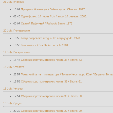
21 July, Вторник
18:09
Проделки близнецов / Dziewczyna I Chlopak. 1977.
02:40
Один франк, 14 песет / Un franco, 14 pesetas. 2006.
00:07
Святой Пафнутий / Pafnucio Santo. 1977.
20 July, Понедельник
18:55
Когда созревают ягоды / Ko zorijo jagode. 1978.
18:55
Толстый и я / Der Dicke und ich. 1981.
19 July, Воскресенье
15:48
Cборник короткометражек, часть 33 / Shorts-33.
18 July, Суббота
22:57
Томатный кетчуп императора / Tomato Kecchappu Kôtei / Emperor Tomat
15:58
Cборник короткометражек, часть 31 / Shorts-31.
16 July, Четверг
17:54
Cборник короткометражек, часть 30 / Shorts-30.
15 July, Среда
20:32
Cборник короткометражек, часть 29 / Shorts-29.