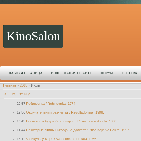
KinoSalon
ГЛАВНАЯ СТРАНИЦА
ИНФОРМАЦИЯ О САЙТЕ
ФОРУМ
ГОСТЕВАЯ
Главная
»
2015
»
Июль
31 July, Пятница
22:57
Робинзонка / Robinsonka. 1974.
19:56
Окончательный результат / Resultado final. 1998.
16:43
Воспеваем будни без прикрас / Pejme pisen dohola. 1990.
14:44
Некоторые птицы никогда не долетят / Ptice Koje Ne Polete. 1997.
13:11
Каникулы у моря / Vacations at the sea. 1986.