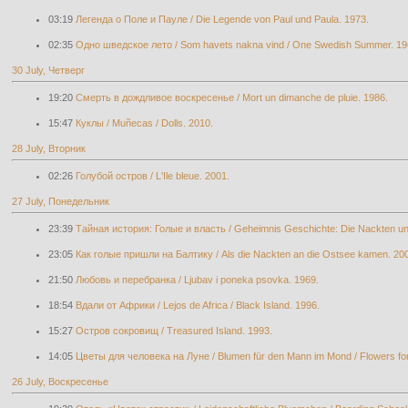
03:19
Легенда о Поле и Пауле / Die Legende von Paul und Paula. 1973.
02:35
Одно шведское лето / Som havets nakna vind / One Swedish Summer. 19
30 July, Четверг
19:20
Смерть в дождливое воскресенье / Mort un dimanche de pluie. 1986.
15:47
Куклы / Muñecas / Dolls. 2010.
28 July, Вторник
02:26
Голубой остров / L'Ile bleue. 2001.
27 July, Понедельник
23:39
Тайная история: Голые и власть / Geheimnis Geschichte: Die Nackten un
23:05
Как голые пришли на Балтику / Als die Nackten an die Ostsee kamen. 20
21:50
Любовь и перебранка / Ljubav i poneka psovka. 1969.
18:54
Вдали от Африки / Lejos de Africa / Black Island. 1996.
15:27
Остров сокровищ / Treasured Island. 1993.
14:05
Цветы для человека на Луне / Blumen für den Mann im Mond / Flowers for
26 July, Воскресенье