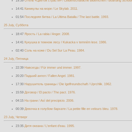
19:39
Отель «Цветок страсти» / Leidenschaftliche Bluemchen / Boarding School
14:41
Каникулы на море / Le Skylab. 2011.
01:54
Последняя битва / La Ultima Batalla / The last battle. 1993.
25 July, Суббота
18:47
Ярость / La rabia / Anger. 2008.
14:41
Кукушка в темном лесу / Kukacka v temném lese. 1986.
02:40
Соль на коже / Du Sel Sur La Peau. 1984.
24 July, Пятница
22:39
Навсегда / Für immer und immer. 1997.
20:20
Падший ангел / Fallen Angel. 1981.
17:30
Нарушитель границы / Die Igelfreundschaft / Uprchlik. 1962.
15:59
Договор / El pacto / The pact. 1976.
04:15
На грани / Así del precipicio. 2006.
00:39
Девочка в голубом бархате / La petite fille en velours bleu. 1978.
23 July, Четверг
23:35
Дитя океана / L'enfant d'eau. 1995.