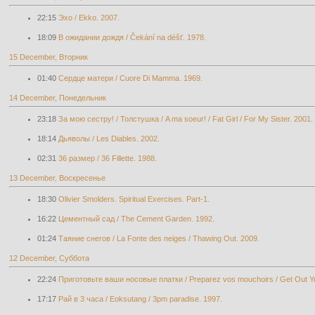
22:15
Эхо / Ekko. 2007.
18:09
В ожидании дождя / Čekání na déšť. 1978.
15 December, Вторник
01:40
Сердце матери / Cuore Di Mamma. 1969.
14 December, Понедельник
23:18
За мою сестру! / Толстушка / A ma soeur! / Fat Girl / For My Sister. 2001.
18:14
Дьяволы / Les Diables. 2002.
02:31
36 размер / 36 Fillette. 1988.
13 December, Воскресенье
18:30
Olivier Smolders. Spiritual Exercises. Part-1.
16:22
Цементный сад / The Cement Garden. 1992.
01:24
Таяние снегов / La Fonte des neiges / Thawing Out. 2009.
12 December, Суббота
22:24
Приготовьте ваши носовые платки / Preparez vos mouchoirs / Get Out Yo
17:17
Рай в 3 часа / Eoksutang / 3pm paradise. 1997.