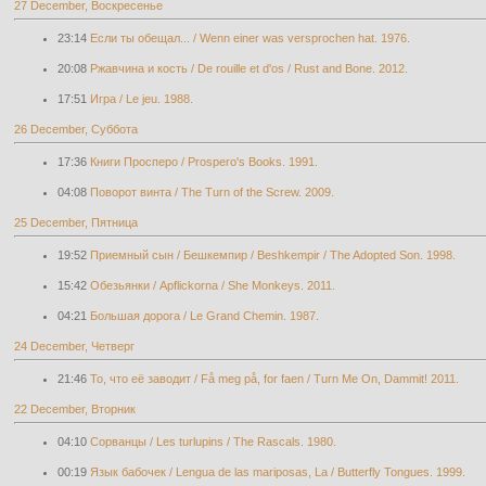
27 December, Воскресенье
23:14
Если ты обещал... / Wenn einer was versprochen hat. 1976.
20:08
Ржавчина и кость / De rouille et d'os / Rust and Bone. 2012.
17:51
Игра / Le jeu. 1988.
26 December, Суббота
17:36
Книги Просперо / Prospero's Books. 1991.
04:08
Поворот винта / The Turn of the Screw. 2009.
25 December, Пятница
19:52
Приемный сын / Бешкемпир / Beshkempir / The Adopted Son. 1998.
15:42
Обезьянки / Apflickorna / She Monkeys. 2011.
04:21
Большая дорога / Le Grand Chemin. 1987.
24 December, Четверг
21:46
То, что её заводит / Få meg på, for faen / Turn Me On, Dammit! 2011.
22 December, Вторник
04:10
Сорванцы / Les turlupins / The Rascals. 1980.
00:19
Язык бабочек / Lengua de las mariposas, La / Butterfly Tongues. 1999.