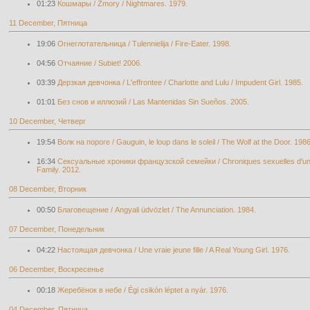
01:23
Кошмары / Zmory / Nightmares. 1979.
11 December, Пятница
19:06
Огнеглотательница / Tulennielija / Fire-Eater. 1998.
04:56
Отчаяние / Subiet! 2006.
03:39
Дерзкая девчонка / L'effrontee / Charlotte and Lulu / Impudent Girl. 1985.
01:01
Без снов и иллюзий / Las Mantenidas Sin Sueños. 2005.
10 December, Четверг
19:54
Волк на пороге / Gauguin, le loup dans le soleil / The Wolf at the Door. 1986
16:34
Сексуальные хроники французской семейки / Chroniques sexuelles d'une fa
Family. 2012.
08 December, Вторник
00:50
Благовещение / Angyali üdvözlet / The Annunciation. 1984.
07 December, Понедельник
04:22
Настоящая девчонка / Une vraie jeune fille / A Real Young Girl. 1976.
06 December, Воскресенье
00:18
Жеребёнок в небе / Égi csikón léptet a nyár. 1976.
04 December, Пятница