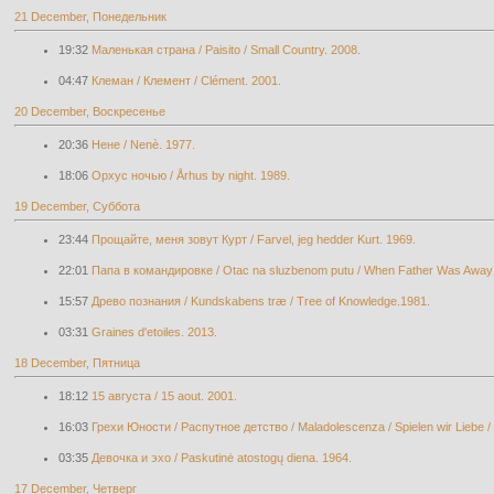
21 December, Понедельник
19:32
Маленькая страна / Paisito / Small Country. 2008.
04:47
Клеман / Клемент / Clément. 2001.
20 December, Воскресенье
20:36
Нене / Nenè. 1977.
18:06
Орхус ночью / Århus by night. 1989.
19 December, Суббота
23:44
Прощайте, меня зовут Курт / Farvel, jeg hedder Kurt. 1969.
22:01
Папа в командировке / Otac na sluzbenom putu / When Father Was Away 
15:57
Древо познания / Kundskabens træ / Tree of Knowledge.1981.
03:31
Graines d'etoiles. 2013.
18 December, Пятница
18:12
15 августа / 15 aout. 2001.
16:03
Грехи Юности / Распутное детство / Maladolescenza / Spielen wir Liebe 
03:35
Девочка и эхо / Paskutinė atostogų diena. 1964.
17 December, Четверг