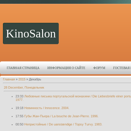
KinoSalon
ГЛАВНАЯ СТРАНИЦА
ИНФОРМАЦИЯ О САЙТЕ
ФОРУМ
ГОСТЕВАЯ
Главная
»
2015
»
Декабрь
28 December, Понедельник
23:33
Любовные письма португальской монахини / Die Liebesbriefe einer portug
1977.
19:18
Невинность / Innocence. 2004.
17:55
Губы Жан-Пьера / La bouche de Jean-Pierre. 1996.
00:50
Непристойные / De uanstændige / Topsy Turvy. 1983.