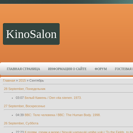
KinoSalon
ГЛАВНАЯ СТРАНИЦА
ИНФОРМАЦИЯ О САЙТЕ
ФОРУМ
ГОСТЕВАЯ
Главная
»
2015
»
Сентябрь
28 September, Понедельник
03:07
Белый Камень / Den vita stenen. 1973.
27 September, Воскресенье
04:39
BBC: Тело человека / BBC: The Human Body. 1998.
26 September, Суббота
22:23
К полям, горам и морю / Noyuki yamayuki umibe yuki / To the Fields, to the