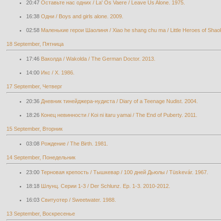
20:47
Оставьте нас одних / La' Os Vaere / Leave Us Alone. 1975.
16:38
Одни / Boys and girls alone. 2009.
02:58
Маленькие герои Шаолиня / Xiao he shang chu ma / Little Heroes of Shaol
18 September, Пятница
17:46
Ваколда / Wakolda / The German Doctor. 2013.
14:00
Икс / X. 1986.
17 September, Четверг
20:36
Дневник тинейджера-нудиста / Diary of a Teenage Nudist. 2004.
18:26
Конец невинности / Koi ni itaru yamai / The End of Puberty. 2011.
15 September, Вторник
03:08
Рождение / The Birth. 1981.
14 September, Понедельник
23:00
Терновая крепость / Тышкевар / 100 дней Дьюлы / Tüskevár. 1967.
18:18
Шлунц. Серии 1-3 / Der Schlunz. Ep. 1-3. 2010-2012.
16:03
Свитуотер / Sweetwater. 1988.
13 September, Воскресенье