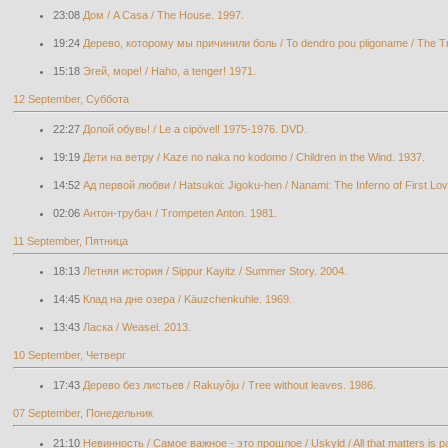
23:08
Дом / A Casa / The House. 1997.
19:24
Дерево, которому мы причинили боль / To dendro pou pligoname / The T
15:18
Эгей, море! / Haho, a tenger! 1971.
12 September, Суббота
22:27
Долой обувь! / Le a cipövel! 1975-1976. DVD.
19:19
Дети на ветру / Kaze no naka no kodomo / Children in the Wind. 1937.
14:52
Ад первой любви / Hatsukoi: Jigoku-hen / Nanami: The Inferno of First Lov
02:06
Антон-трубач / Trompeten Anton. 1981.
11 September, Пятница
18:13
Летняя история / Sippur Kayitz / Summer Story. 2004.
14:45
Клад на дне озера / Käuzchenkuhle. 1969.
13:43
Ласка / Weasel. 2013.
10 September, Четверг
17:43
Дерево без листьев / Rakuyôju / Tree without leaves. 1986.
07 September, Понедельник
21:10
Невинность / Самое важное - это прошлое / Uskyld / All that matters is pa