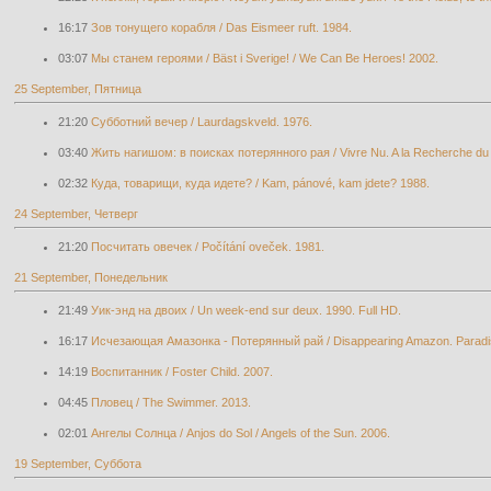
16:17
Зов тонущего корабля / Das Eismeer ruft. 1984.
03:07
Мы станем героями / Bäst i Sverige! / We Can Be Heroes! 2002.
25 September, Пятница
21:20
Субботний вечер / Laurdagskveld. 1976.
03:40
Жить нагишом: в поисках потерянного рая / Vivre Nu. A la Recherche du 
02:32
Куда, товарищи, куда идете? / Kam, pánové, kam jdete? 1988.
24 September, Четверг
21:20
Посчитать овечек / Počítání oveček. 1981.
21 September, Понедельник
21:49
Уик-энд на двоих / Un week-end sur deux. 1990. Full HD.
16:17
Исчезающая Амазонка - Потерянный рай / Disappearing Amazon. Paradise
14:19
Воспитанник / Foster Child. 2007.
04:45
Пловец / The Swimmer. 2013.
02:01
Ангелы Солнца / Anjos do Sol / Angels of the Sun. 2006.
19 September, Суббота