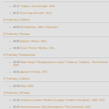
16:17
Trollsyn / Second Sight. 1994.
02:27
Å snu seg mot solen. 2012.
24 February, Суббота
16:54
Nesthäkchen. 1983. 6 Episodes.
23 February, Пятница
18:55
Вайзер / Weiser. 2001.
14:33
Суки / Perras / Bitches. 2011.
19 February, Понедельник
19:49
Море! Море! / Возвращение к морю / Thalassa, Thalassa - Die Rückkehr 
1994.
16:01
Друзья / Friends. 1971.
17 February, Суббота
19:03
Baby. 2000.
16 February, Пятница
21:43
Полина на пляже / Pauline à la plage / Pauline at the Beach. 1983. DVD.
16:41
Невоспитанные / Die Unerzogenen / The Unpolished. 2007.