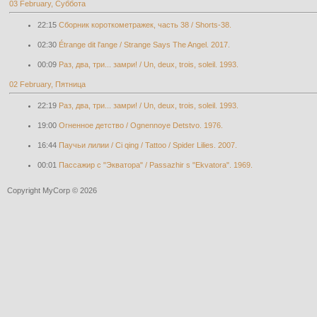
03 February, Суббота
22:15
Cборник короткометражек, часть 38 / Shorts-38.
02:30
Étrange dit l'ange / Strange Says The Angel. 2017.
00:09
Раз, два, три... замри! / Un, deux, trois, soleil. 1993.
02 February, Пятница
22:19
Раз, два, три... замри! / Un, deux, trois, soleil. 1993.
19:00
Огненное детство / Ognennoye Detstvo. 1976.
16:44
Паучьи лилии / Ci qing / Tattoo / Spider Lilies. 2007.
00:01
Пассажир с "Экватора" / Passazhir s "Ekvatora". 1969.
Copyright MyCorp © 2026