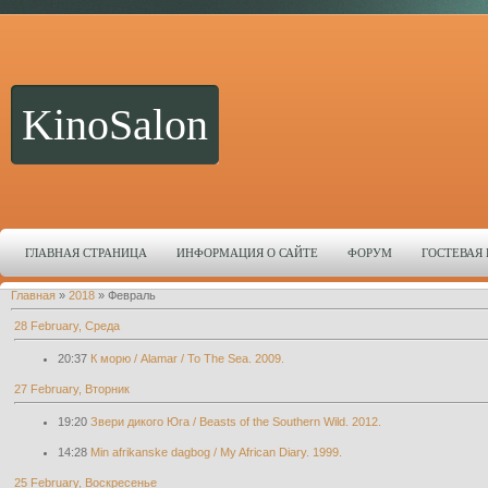
KinoSalon
ГЛАВНАЯ СТРАНИЦА
ИНФОРМАЦИЯ О САЙТЕ
ФОРУМ
ГОСТЕВАЯ
Главная
»
2018
»
Февраль
28 February, Среда
20:37
К морю / Alamar / To The Sea. 2009.
27 February, Вторник
19:20
Звери дикого Юга / Beasts of the Southern Wild. 2012.
14:28
Min afrikanske dagbog / My African Diary. 1999.
25 February, Воскресенье