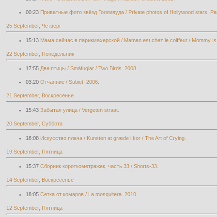
00:23
Приватные фото звёзд Голливуда / Private photos of Hollywood stars. Par
25 September, Четверг
15:13
Мама сейчас в парикмахерской / Maman est chez le coiffeur / Mommy Is a
22 September, Понедельник
17:55
Две птицы / Smáfuglar / Two Birds. 2008.
03:20
Отчаяние / Subiet! 2006.
21 September, Воскресенье
15:43
Забытая улица / Vergeten straat.
20 September, Суббота
18:08
Искусство плача / Kunsten at græde i kor / The Art of Crying.
19 September, Пятница
15:37
Cборник короткометражек, часть 33 / Shorts-33.
14 September, Воскресенье
18:05
Сетка от комаров / La mosquitera. 2010.
12 September, Пятница