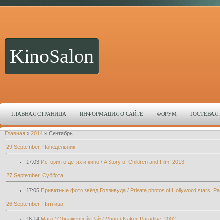
KinoSalon
ГЛАВНАЯ СТРАНИЦА
ИНФОРМАЦИЯ О САЙТЕ
ФОРУМ
ГОСТЕВАЯ
Главная
»
2014
»
Сентябрь
29 September, Понедельник
17:03
История о детях и кино / A Story of Children and Film. 2013.
27 September, Суббота
17:05
Приватные фото звёзд Голливуда / Private photos of Hollywood stars. Par
26 September, Пятница
16:14
Маго / Обнажённый Рай / Mago / Naked Paradise. 2002.