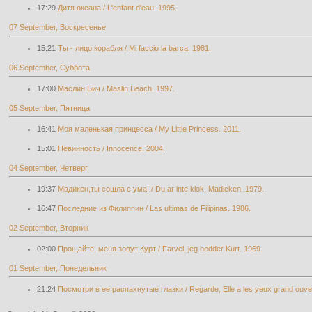
17:29
Дитя океана / L'enfant d'eau. 1995.
07 September, Воскресенье
15:21
Ты - лицо корабля / Mi faccio la barca. 1981.
06 September, Суббота
17:00
Маслин Бич / Maslin Beach. 1997.
05 September, Пятница
16:41
Моя маленькая принцесса / My Little Princess. 2011.
15:01
Невинность / Innocence. 2004.
04 September, Четверг
19:37
Мадикен,ты сошла с ума! / Du ar inte klok, Madicken. 1979.
16:47
Последние из Филиппин / Las ultimas de Filipinas. 1986.
02 September, Вторник
02:00
Прощайте, меня зовут Курт / Farvel, jeg hedder Kurt. 1969.
01 September, Понедельник
21:24
Посмотри в ее распахнутые глазки / Regarde, Elle a les yeux grand ouver