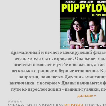
Драматичный и немного шокирующий фильм о
очень хотела стать взрослой. Она живёт с 
всячески помогает в учёбе и по жизни, а так
несколько странные и бурные отношения. Как 
напротив, появляется Джулия - эмансипи
англичанка, с которой у Дианы начинаются 
пути ко взрослой жизни - пьянки-гулянки, п
дальше »
VIEWS:
2432
|
ADDED BY:
BUDDHA
|
DATE:
1