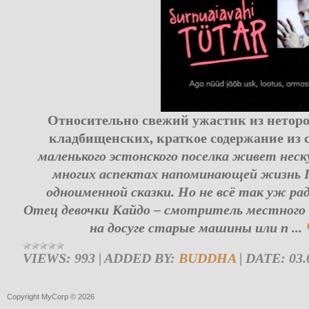
Относительно свежий ужастик из неторо
кладбищенских, краткое содержание из 
маленького эстонского поселка живет неск
многих аспектах напоминающей жизнь 
одноименной сказки. Но не всё так уж рад
Отец девочки Кайдо – смотритель местног
на досуге старые машины или п
...
VIEWS:
993
|
ADDED BY:
BUDDHA
|
DATE:
03.
Copyright MyCorp © 2026