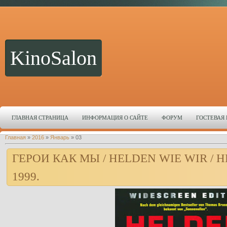
KinoSalon
ГЛАВНАЯ СТРАНИЦА
ИНФОРМАЦИЯ О САЙТЕ
ФОРУМ
ГОСТЕВАЯ
Главная
»
2016
»
Январь
»
03
ГЕРОИ КАК МЫ / HELDEN WIE WIR / H
1999.