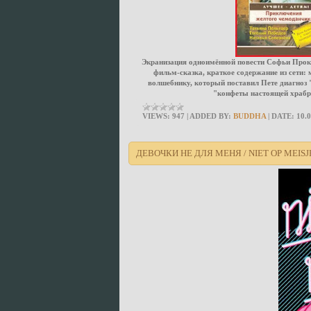
Экранизация одноимённой повести Софьи Проко
фильм-сказка, краткое содержание из сети:
волшебнику, который поставил Пете диагноз "
"конфеты настоящей храбро
VIEWS:
947
|
ADDED BY:
BUDDHA
|
DATE:
10.
ДЕВОЧКИ НЕ ДЛЯ МЕНЯ / NIET OP MEISJE