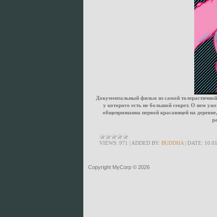
Документальный фильм из самой толерастичной 
у которого есть не большой секрет. О нем уже
общепризнанна первой красавицей на деревне
ра
VIEWS:
971
|
ADDED BY:
BUDDHA
|
DATE:
10.0
Copyright MyCorp © 2026