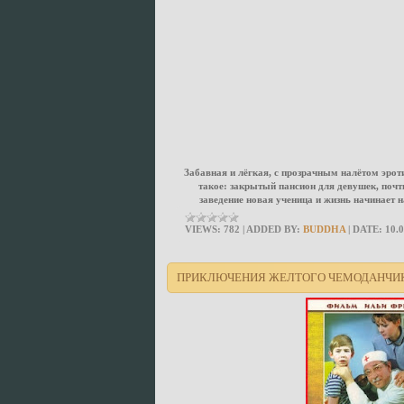
Забавная и лёгкая, с прозрачным налётом эрот
такое: закрытый пансион для девушек, почти
заведение новая ученица и жизнь начинает 
VIEWS:
782
|
ADDED BY:
BUDDHA
|
DATE:
10.
ПРИКЛЮЧЕНИЯ ЖЕЛТОГО ЧЕМОДАНЧИКА