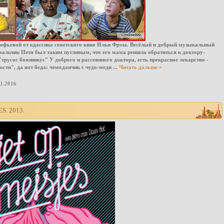
фьевой от кдассика советского кино Ильи Фрэза. Весёлый и добрый музыкальный
 мальчик Петя был таким пугливым, что его мама решила обратиться к доктору-
трусос боязникус" У доброго и рассеянного доктора, есть прекрасное лекарство -
сти", да вот беда: чемоданчик с чудо-меди
...
Читать дальше »
01.2016
S. 2013.