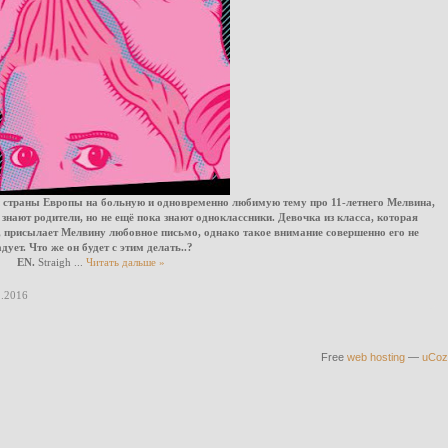
страны Европы на больную и одновременно любимую тему про 11-летнего Мелвина,
 знают родители, но не ещё пока знают одноклассники. Девочка из класса, которая
, присылает Мелвину любовное письмо, однако такое внимание совершенно его не
дует. Что же он будет с этим делать..?
EN.
Straigh
...
Читать дальше »
1.2016
Free
web hosting
—
uCoz