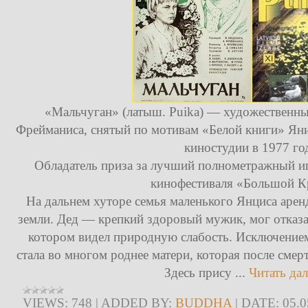
«Мальчуган» (латыш. Puika) — художественн
Фрейманиса, снятый по мотивам «Белой книги» Ян
киностудии в 1977 го
Обладатель приза за лучший полнометражный и
кинофестиваля «Большой К
На дальнем хуторе семья маленького Янциса арен
земли. Дед — крепкий здоровый мужик, мог отказат
котором видел природную слабость. Исключение
стала во многом роднее матери, которая после смер
Здесь прису
...
Читать да
VIEWS:
748
|
ADDED BY:
BUDDHA
|
DATE:
05.0