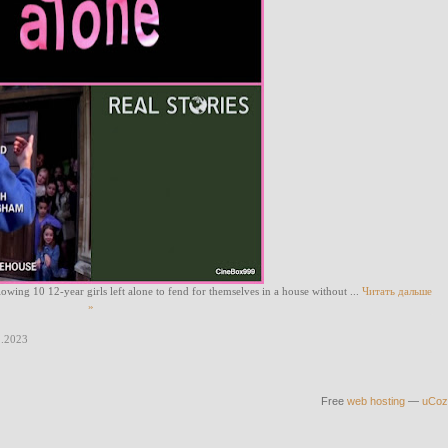
lowing 10 12-year girls left alone to fend for themselves in a house without
...
Читать дальше
»
1.2023
Free
web hosting
—
uCoz