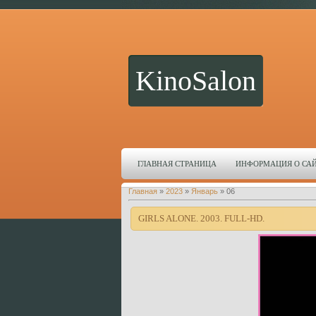
KinoSalon
ГЛАВНАЯ СТРАНИЦА
ИНФОРМАЦИЯ О СА
Главная
»
2023
»
Январь
»
06
GIRLS ALONE. 2003. FULL-HD.