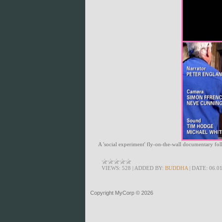
A 'social experiment' fly-on-the-wall documentary fol
VIEWS:
528
|
ADDED BY:
BUDDHA
|
DATE:
06.0
Copyright MyCorp © 2026