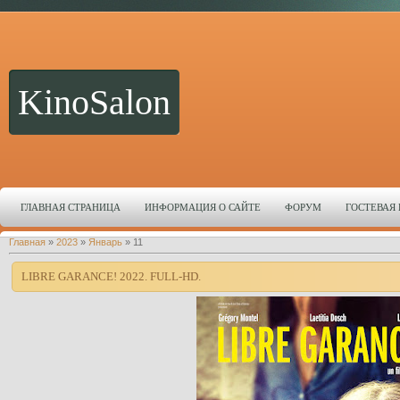
KinoSalon
ГЛАВНАЯ СТРАНИЦА
ИНФОРМАЦИЯ О САЙТЕ
ФОРУМ
ГОСТЕВАЯ
Главная
»
2023
»
Январь
»
11
LIBRE GARANCE! 2022. FULL-HD.