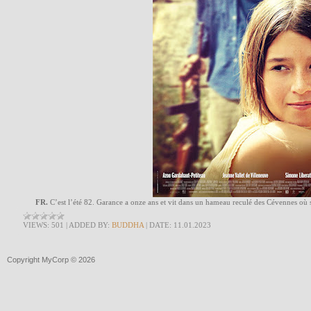
FR.
C’est l’été 82. Garance a onze ans et vit dans un hameau reculé des Cévennes où 
VIEWS:
501
|
ADDED BY:
BUDDHA
|
DATE:
11.01.2023
Copyright MyCorp © 2026