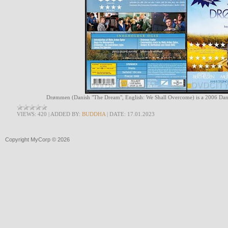
Drømmen (Danish "The Dream", English: We Shall Overcome) is a 2006 Dani
VIEWS:
420
|
ADDED BY:
BUDDHA
|
DATE:
17.01.2023
Copyright MyCorp © 2026