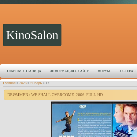
KinoSalon
ГЛАВНАЯ СТРАНИЦА
ИНФОРМАЦИЯ О САЙТЕ
ФОРУМ
ГОСТЕВАЯ
Главная
»
2023
»
Январь
»
17
DRØMMEN / WE SHALL OVERCOME. 2006. FULL-HD.