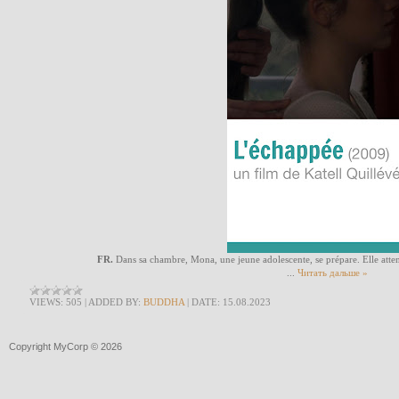
FR.
Dans sa chambre, Mona, une jeune adolescente, se prépare. Elle attend 
...
Читать дальше »
VIEWS:
505
|
ADDED BY:
BUDDHA
|
DATE:
15.08.2023
Copyright MyCorp © 2026