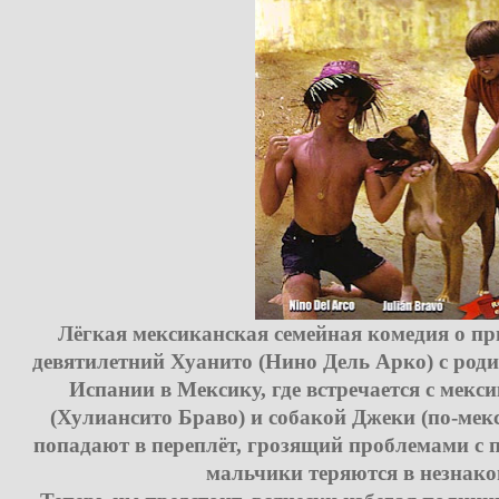
Лёгкая мексиканская семейная комедия о п
девятилетний Хуанито (Нино Дель Арко) с роди
Испании в Мексику, где встречается с мек
(Хулиансито Браво) и собакой Джеки (по-мек
попадают в переплёт, грозящий проблемами с п
мальчики теряются в незнако