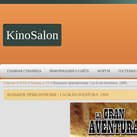
KinoSalon
ГЛАВНАЯ СТРАНИЦА
ИНФОРМАЦИЯ О САЙТЕ
ФОРУМ
ГОСТЕВАЯ
Главная
»
2016
»
Январь
»
23
» Большое приключение / La Gran Aventura. 1969.
БОЛЬШОЕ ПРИКЛЮЧЕНИЕ / LA GRAN AVENTURA. 1969.