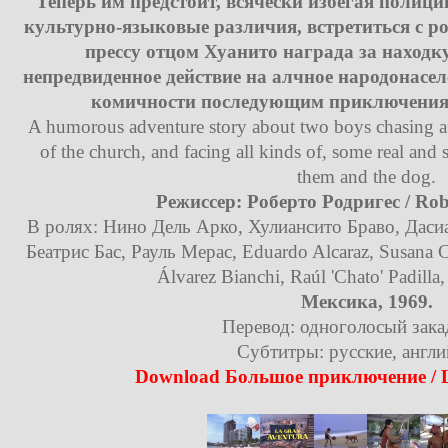
Теперь им предстоит, всячески избегая полици
культурно-языковые различия, встретиться с р
прессу отцом Хуанито награда за находк
непредвиденное действие на алчное народонасел
комичности последующим приключениям
A humorous adventure story about two boys chasing af
of the church, and facing all kinds of, some real and
them and the dog.
Режиссер: Роберто Родригес / Rob
В ролях: Нино Дель Арко, Хулиансито Браво, Дасиа
Беатрис Бас, Рауль Мерас, Eduardo Alcaraz, Susana C
Álvarez Bianchi, Raúl 'Chato' Padilla,
Мексика, 1969.
Перевод: одноголосый зак
Субтитры: русские, англи
Download Большое приключение / L