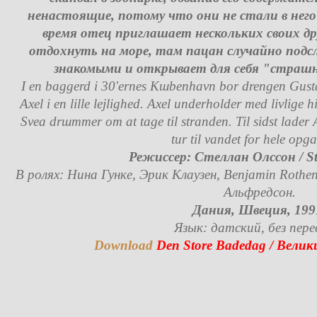
ненастоящие, потому что они не стали в него
время отец приглашает нескольких своих дру
отдохнуть на море, там пацан случайно подс
знакомыми и открывает для себя "страшн
I en baggеrd i 30'ernes Kшbenhavn bor drengen Gust
Axel i en lille lejlighed. Axel underholder med livlige hi
Svea drшmmer om at tage til stranden. Til sidst lader 
tur til vandet for hele opg
Режиссер: Стеллан Олссон / Ste
В ролях: Нина Гунке, Эрик Клаузен, Benjamin Rothe
Альфредсон.
Дания, Швеция, 199
Язык: датский, без пере
Download
Den Store Badedag / Вели