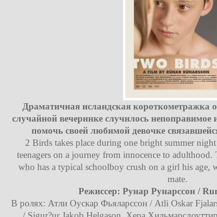
Драматичная исландская короткометражка о 
случайной вечеринке случилось непоправимое и 
помочь своей любимой девочке связавшейся
2 Birds takes place during one bright summer nigh
teenagers on a journey from innocence to adulthood. 
who has a typical schoolboy crush on a girl his age, 
mate.
Режиссер: Рунар Рунарссон / Ru
В ролях: Атли Оускар Фьяларссон / Atli Oskar Fjal
/ Sigur?ur Jakob Helgason, Хера Хильмарсдоуттир 