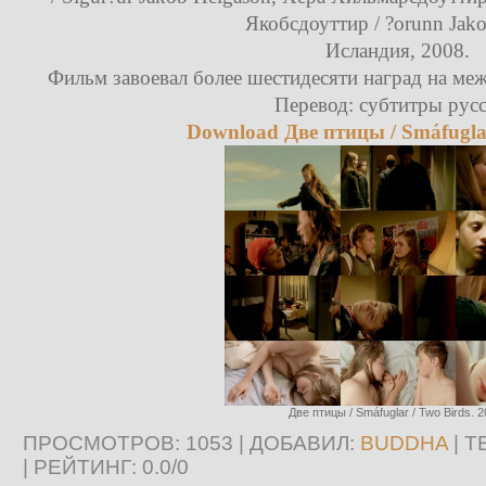
Якобсдоуттир / ?orunn Jako
Исландия, 2008.
Фильм завоевал более шестидесяти наград на ме
Перевод: субтитры русс
Download Две птицы / Smáfuglar
Две птицы / Smáfuglar / Two Birds. 2
ПРОСМОТРОВ
: 1053 |
ДОБАВИЛ
:
BUDDHA
|
Т
|
РЕЙТИНГ
:
0.0
/
0