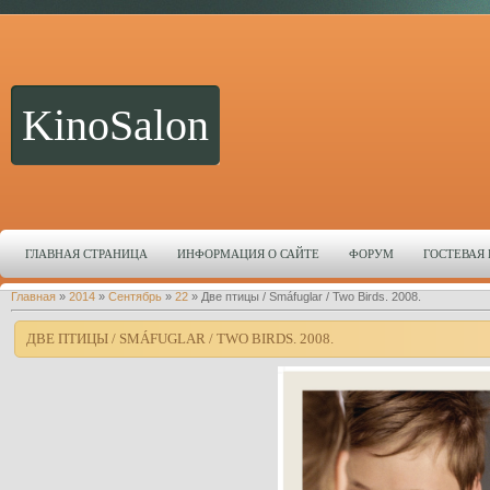
KinoSalon
ГЛАВНАЯ СТРАНИЦА
ИНФОРМАЦИЯ О САЙТЕ
ФОРУМ
ГОСТЕВАЯ
Главная
»
2014
»
Сентябрь
»
22
» Две птицы / Smáfuglar / Two Birds. 2008.
ДВЕ ПТИЦЫ / SMÁFUGLAR / TWO BIRDS. 2008.