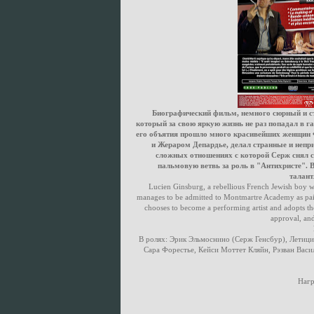
Биографический фильм, немного сюрный и стра
который за свою яркую жизнь не раз попадал в г
его объятия прошло много красивейших женщин 
и Жераром Депардье, делал странные и непр
сложных отношениях с которой Серж снял с
пальмовую ветвь за роль в "Антихристе". 
талант
Lucien Ginsburg, a rebellious French Jewish boy wit
manages to be admitted to Montmartre Academy as paint
chooses to become a performing artist and adopts t
approval, and 
В ролях: Эрик Эльмоснино (Серж Генсбур), Летиц
Сара Форестье, Кейси Моттет Кляйн, Рэзван Василе
Нагр