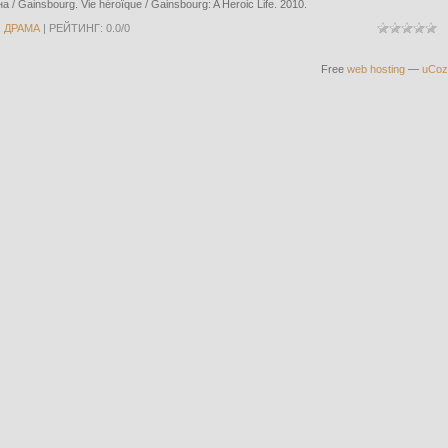
/ Gainsbourg. Vie héroïque / Gainsbourg: A Heroic Life. 2010.
:
ДРАМА
|
РЕЙТИНГ
:
0.0
/
0
Free
web hosting
—
uCoz