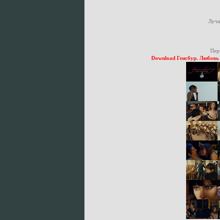
Лучш
Пер
Download Генсбур. Любовь ху