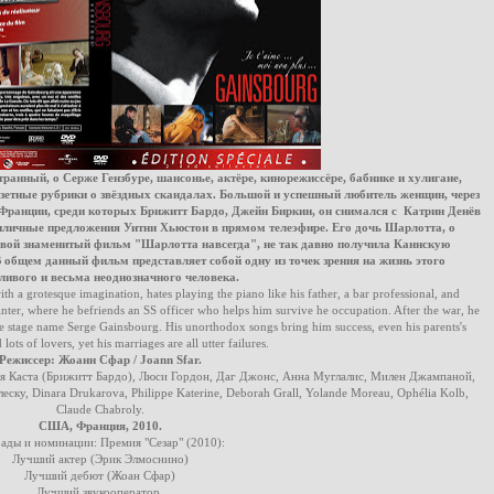
нный, о Серже Гензбуре, шансонье, актёре, кинорежиссёре, бабнике и хулигане,
азетные рубрики о звёздных скандалах. Большой и успешный любитель женщин, через
Франции, среди которых Брижитт Бардо, Джейн Биркин, он снимался с Катрин Денёв
иличные предложения Уитни Хьюстон в прямом телеэфире. Его дочь Шарлотта, о
вой знаменитый фильм "Шарлотта навсегда", не так давно получила Каннскую
В общем данный фильм представляет собой одну из точек зрения на жизнь этого
ливого и весьма неоднозначного человека.
h a grotesque imagination, hates playing the piano like his father, a bar professional, and
er, where he befriends an SS officer who helps him survive he occupation. After the war, he
he stage name Serge Gainsbourg. His unorthodox songs bring him success, even his parents's
lots of lovers, yet his marriages are all utter failures.
Режиссер: Жоанн Сфар / Joann Sfar.
ия Каста (Брижитт Бардо), Люси Гордон, Даг Джонс, Анна Муглалис, Милен Джампаной,
ску, Dinara Drukarova, Philippe Katerine, Deborah Grall, Yolande Moreau, Ophélia Kolb,
Claude Chabrolу.
США, Франция, 2010.
ады и номинации: Премия "Сезар" (2010):
Лучший актер (Эрик Элмоснино)
Лучший дебют (Жоан Сфар)
Лучший звукооператор.