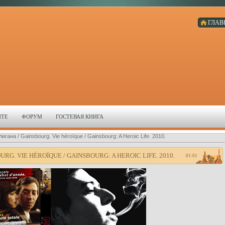
ГЛАВ
ЙТЕ
ФОРУМ
ГОСТЕВАЯ КНИГА
гана / Gainsbourg. Vie héroïque / Gainsbourg: A Heroic Life. 2010.
G. VIE HÉROÏQUE / GAINSBOURG: A HEROIC LIFE. 2010.
01:01