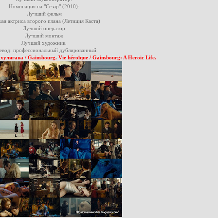
Номинация на "Сезар" (2010):
Лучший фильм
ая актриса второго плана (Летиция Каста)
Лучший оператор
Лучший монтаж
Лучший художник.
евод: профессиональный дублированный.
лигана / Gainsbourg. Vie héroïque / Gainsbourg: A Heroic Life.