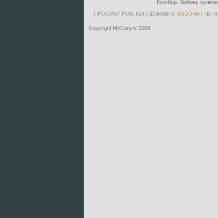
Генсбур. Любовь хулигана 
ПРОСМОТРОВ
: 824 |
ДОБАВИЛ
:
BUDDHA
|
ТЕГИ
Copyright MyCorp © 2026