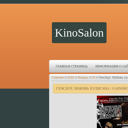
KinoSalon
ГЛАВНАЯ СТРАНИЦА
ИНФОРМАЦИЯ О СА
Главная
»
2016
»
Январь
»
24
» Генсбур. Любовь хули
ГЕНСБУР. ЛЮБОВЬ ХУЛИГАНА / GAINSBOUR