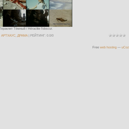
Гераклит Тёмный / Héraclite l'obscur.
:
АРТХАУС
,
ДРАМА
|
РЕЙТИНГ
:
0.0
/
0
Free
web hosting
—
uCoz