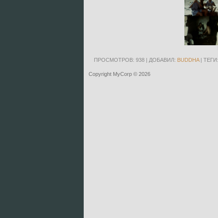
ПРОСМОТРОВ
: 938 |
ДОБАВИЛ
:
BUDDHA
|
ТЕГИ
Copyright MyCorp © 2026