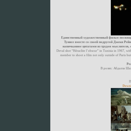
Единственный художественный фильм посвящё
Тунисе вместе со своей подругой Джеки Рейн
напичканное цитатами из трудов мыслителя, с
Deval shot “Héraclite l’obscur” in Tunisia in 1967, wit
member to shoot a film not only outside of Paris but 
Ре
В ролях: Абдалла Шах
П
Downl