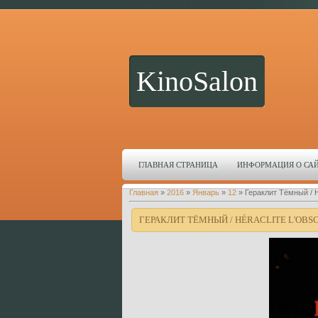
KinoSalon
ГЛАВНАЯ СТРАНИЦА
ИНФОРМАЦИЯ О СА
Главная
»
2016
»
Январь
»
12
» Гераклит Тёмный / Hé
ГЕРАКЛИТ ТЁМНЫЙ / HÉRACLITE L'OBSCU