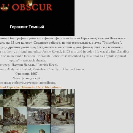
нный биографии греческого философа и мыслителя Гераклита, снятый Девалем в
аль на 35-мм камеру. Странное действо, почти театральное, в духе "Занзибара",
реди древних развалин, беснующейся массовки и, как финал, философ в навозе...
h his then-girlfriend and editor Jackie Raynal, in 35 mm and in color. He was the first Zanzibar
also in an exotic location. “Héraclite l’obscur” is described by its author as a “philosophical
peplum” – spectacle theater.
жиссер: Патрик Деваль / Patrick Deval.
ед / Abdallah Chahed, René-Jean Chauffard, Charles Denner.
Франция, 1967.
Язык: французский.
еревод: субтитры русские, английские.
oad Гераклит Тёмный / Héraclite l'obscur.