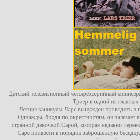
Датский телевизионный четырёхсерийный минисериа
Триер в одной из главных
Летние каникулы Ларс вынужден проводить в г
Однажды, бродя по окрестностям, он залезает 
странной девочкой Сарой, которая недавно перее
Саре привести в порядок заброшенную беседку, 