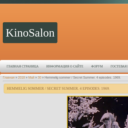
KinoSalon
ГЛАВНАЯ СТРАНИЦА
ИНФОРМАЦИЯ О САЙТЕ
ФОРУМ
ГОСТЕВАЯ
Главная
»
2018
»
Май
»
30
» Hemmelig sommer / Secret Summer. 4 episodes. 1969.
HEMMELIG SOMMER / SECRET SUMMER. 4 EPISODES. 1969.