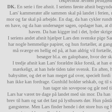
секретной летней резиденц
DK.
En serie i fire afsnit. I seriens første afsnit beg
Lars' kammerater alle sammen skal på landet i ferien,
mor og far skal på arbejde. En dag, da han cykler rundt 
en have, og da han undersøger sagen, opdager han, at d
haven. Da han kigger ind i det, lyder skriget
I seriens andet afsnit hjælper Lars den svenske pige Sa
har nogle hemmelige papirer, og hun fortæller, at gang
må sværge en hellig ed på, at han aldrig vil fortælle,
besøger bl.a. en galopbane, hvor der sk
I tredje afsnit kan Lars' forældre ikke forstå, at han 
mærkeligt, at han hele tiden taler svensk. En aften, h
babysitter, og det er han meget gal over, specielt fordi
han ikke kan fordrage. Gunhild holder selskab, og til sid
han tager sin sovepose og går ned ti
Lars har været tre dage på landet med sin mor. Da han v
brev til ham og sat det fast på lysthusets dør. Hun påstår
gangsterne. Men Lars finder hende i det store hus og 