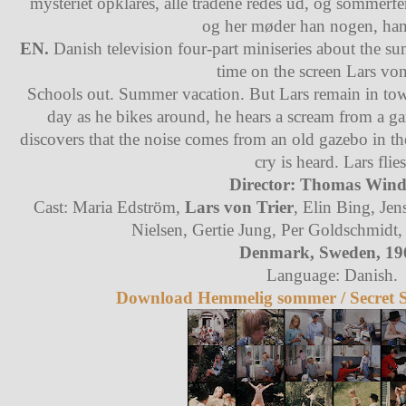
mysteriet opklares, alle trådene redes ud, og sommerferi
og her møder han nogen, han
EN.
Danish television four-part miniseries about the sum
time on the screen Lars von
Schools out. Summer vacation. But Lars remain in tow
day as he bikes around, he hears a scream from a g
discovers that the noise comes from an old gazebo in th
cry is heard. Lars flies
Director: Thomas Wind
Cast: Maria Edström,
Lars von Trier
, Elin Bing, Je
Nielsen, Gertie Jung, Per Goldschmid
Denmark, Sweden, 19
Language: Danish.
Download Hemmelig sommer / Secret S