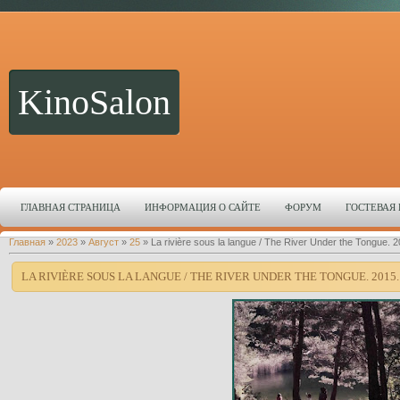
KinoSalon
ГЛАВНАЯ СТРАНИЦА
ИНФОРМАЦИЯ О САЙТЕ
ФОРУМ
ГОСТЕВАЯ
Главная
»
2023
»
Август
»
25
» La rivière sous la langue / The River Under the Tongue.
LA RIVIÈRE SOUS LA LANGUE / THE RIVER UNDER THE TONGUE. 2015.