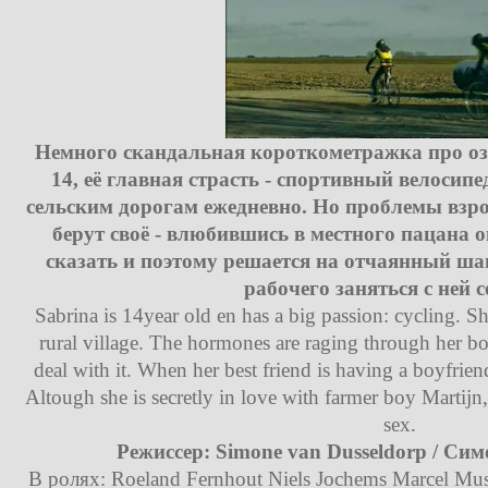
Немного скандальная короткометражка про оз
14, её главная страсть - спортивный велосипе
сельским дорогам ежедневно. Но проблемы вз
берут своё - влюбившись в местного пацана о
сказать и поэтому решается на отчаянный шаг
рабочего заняться с ней с
Sabrina is 14year old en has a big passion: cycling. Sh
rural village. The hormones are raging through her 
deal with it. When her best friend is having a boyfrien
Altough she is secretly in love with farmer boy Martijn
sex.
Режиссер: Simone van Dusseldorp / Си
В ролях: Roeland Fernhout Niels Jochems Marcel Must