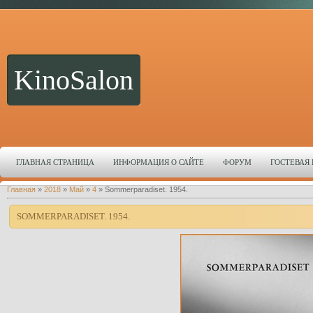
KinoSalon
ГЛАВНАЯ СТРАНИЦА
ИНФОРМАЦИЯ О САЙТЕ
ФОРУМ
ГОСТЕВАЯ
Главная
»
2018
»
Май
»
4
» Sommerparadiset. 1954.
SOMMERPARADISET. 1954.