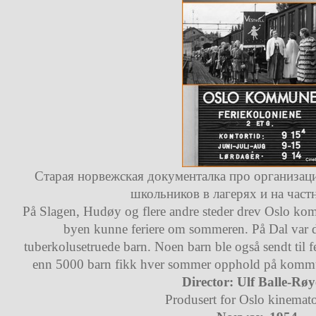
Старая норвежская документалка про организац
школьников в лагерях и на час
På Slagen, Hudøy og flere andre steder drev Oslo kom
byen kunne feriere om sommeren. På Dal var de
tuberkolusetruede barn. Noen barn ble også sendt til
enn 5000 barn fikk hver sommer opphold på kommunal
Director: Ulf Balle-Rø
Produsert for Oslo kinemato