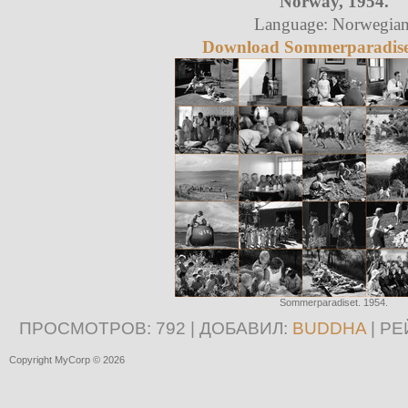
Norway, 1954.
Language: Norwegian
Download Sommerparadiset
Sommerparadiset. 1954.
ПРОСМОТРОВ
: 792 |
ДОБАВИЛ
:
BUDDHA
|
РЕ
Copyright MyCorp © 2026