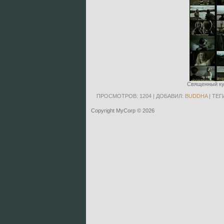
Священный кур
ПРОСМОТРОВ
: 1204 |
ДОБАВИЛ
:
BUDDHA
|
ТЕГ
Copyright MyCorp © 2026