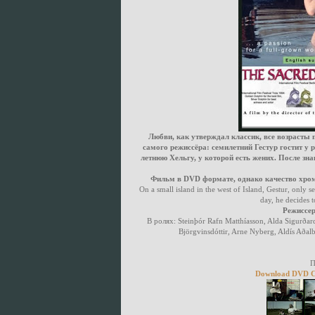
Любви, как утверждал классик, все возрасты 
самого режиссёра: семилетний Гестур гостит у 
летнюю Хельгу, у которой есть жених. После зна
Фильм в DVD формате, однако качество хрома
On a small island in the west of Island, Gestur, only 
day, he decides 
Режиссер
В ролях: Steinþór Rafn Matthíasson, Alda Sigurðard
Björgvinsdóttir, Arne Nyberg, Aldís Aðalb
П
Download DVD Св