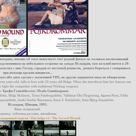
покорны, именно об этом повествует этот редкий фильм по мотивам воспоминаний
родственников на небольшом островке на западе Исландии, там он влюбляется в 20-
комства с ним Гестур, страдая от жестокой ревности, решает бороться с соперником
при помощи оружия викингов...
ет ибо диск сделан с заезженной VHS, но других вариантов пока не обнаружено.
seven years old, falls in love with 20 years old Helga. When she introduces him her fiancee one
to fight the competitor with traditional Wicking weapons.
: Храфн Гуннлёйгссон / Hrafn Gunnlaugsson.
óttir, Helgi Skúlason, Tinna Finnbogadóttir, Valdimar Örn Flygenring, Agneta Prytz, Edda
jarnardóttir, Andri Garðar Reynisson, Anna S. Karlsdóttir, Arna Björg Jónasdóttir.
Исландия, Швеция, 1993.
Язык: исландский.
еревод: субтитры русские, английские.
ященный курган / Hin helgu vé / The Sacred Mound.