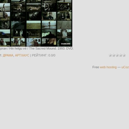
ган / Hin helgu vé / The Sacred Mound. 1993. DVD.
И
:
ДРАМА
,
АРТХАУС
|
РЕЙТИНГ
:
0.0
/
0
Free
web hosting
—
uCoz