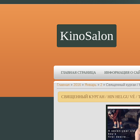
KinoSalon
ГЛАВНАЯ СТРАНИЦА
ИНФОРМАЦИЯ О СА
Главная
»
2016
»
Январь
»
2
» Священный курган / H
СВЯЩЕННЫЙ КУРГАН / HIN HELGU VÉ / T