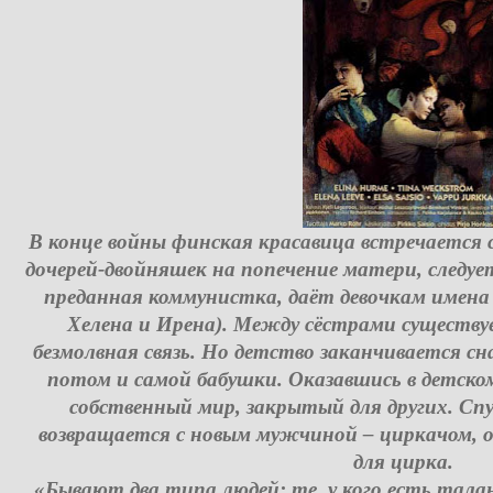
В конце войны финская красавица встречается с
дочерей-двойняшек на попечение матери, следуе
преданная коммунистка, даёт девочкам имена 
Хелена и Ирена). Между сёстрами существуе
безмолвная связь. Но детство заканчивается с
потом и самой бабушки. Оказавшись в детском
собственный мир, закрытый для других. Сп
возвращается с новым мужчиной – циркачом
для цирка.
«Бывают два типа людей: те, у кого есть талан