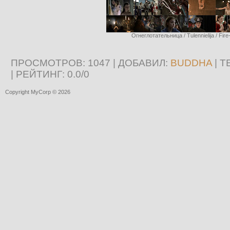
Огнеглотательница / Tulennielija / Fire
ПРОСМОТРОВ
: 1047 |
ДОБАВИЛ
:
BUDDHA
|
Т
|
РЕЙТИНГ
:
0.0
/
0
Copyright MyCorp © 2026