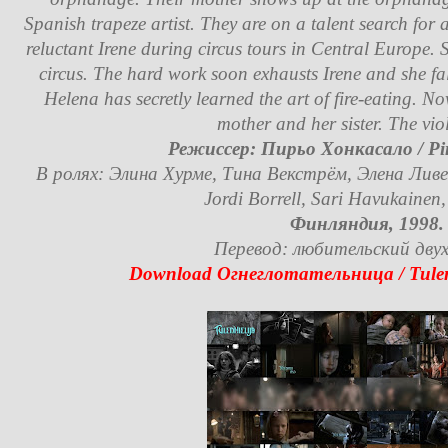
Spanish trapeze artist. They are on a talent search for
reluctant Irene during circus tours in Central Europe. 
circus. The hard work soon exhausts Irene and she fal
Helena has secretly learned the art of fire-eating. N
mother and her sister. The viole
Режиссер: Пирьо Хонкасало / Pir
В ролях: Элина Хурме, Тина Векстрём, Элена Лив
Jordi Borrell, Sari Havukainen,
Финляндия, 1998.
Перевод: любительский двух
Download Огнеглотательница / Tulenni