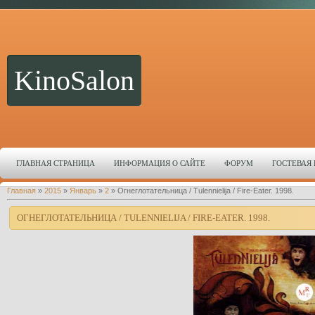
KinoSalon
ГЛАВНАЯ СТРАНИЦА
ИНФОРМАЦИЯ О САЙТЕ
ФОРУМ
ГОСТЕВАЯ
Главная
»
2015
»
Январь
»
2
» Огнеглотательница / Tulennielija / Fire-Eater. 1998.
ОГНЕГЛОТАТЕЛЬНИЦА / TULENNIELIJA / FIRE-EATER. 1998.