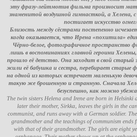
эту фразу-лейтмотив фильма произносит мать
знаменитой воздушной гимнасткой, а Хелена, 
постигает искусство огнег
Близость между сёстрами постепенно исчезает,
когда оказывается, что Ирена «похитила» ед
Чёрно-белое, фотографичное пространство 
лишь в воспоминаниях главной героини Хелены, 
прошло её детство. Она заходит в свой старый 
жили её бабушка и сестра, перебирает старые ф
на одной из которых встречает маленькую девоч
такую же брошенную и странную. Сначала Хел
безуспешно, как можно убежа
The twin sisters Helena and Irene are born in Helsinki
later their mother, Sirkka, leaves the girls in the c
communist, and runs away with a German soldier. Their 
grandmother and the teachings of communism ends firs
with that of their grandmother. The girls are eight y
orphanage. Their mother shows up at the orphana