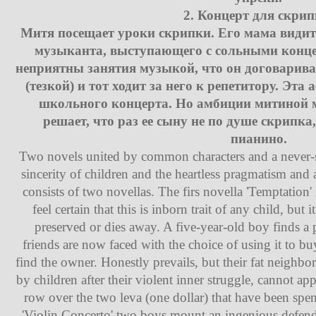
2. Концерт для скрип
Митя посещает уроки скрипки. Его мама видит 
музыканта, выступающего с сольными конце
неприятны занятия музыкой, что он договарива
(тезкой) и тот ходит за него к репетитору. Эта
школьного концерта. Но амбиции митиной 
решает, что раз ее сыну не по душе скрипка,
пианино.
Two novels united by common characters and a never-s
sincerity of children and the heartless pragmatism and
consists of two novellas. The firs novella 'Temptation
feel certain that this is inborn trait of any child, but 
preserved or dies away. A five-year-old boy finds a 
friends are now faced with the choice of using it to buy
find the owner. Honestly prevails, but their fat neighbo
by children after their violent inner struggle, cannot app
row over the two leva (one dollar) that have been spen
'Violin Concerto' two boys mount an ingenious defend 