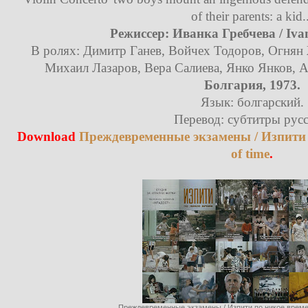
of their parents: a kid.
Режиссер: Иванка Гребчева / Iva
В ролях: Димитр Ганев, Войчех Тодоров, Огнян 
Михаил Лазаров, Вера Салиева, Янко Янков, А
Болгария, 1973.
Язык: болгарский.
Перевод: субтитры русс
Download
Преждевременные экзамены / Изпити п
of time
.
Преждевременные экзамены / Изпити по никое време / 