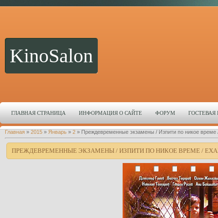
KinoSalon
ГЛАВНАЯ СТРАНИЦА
ИНФОРМАЦИЯ О САЙТЕ
ФОРУМ
ГОСТЕВАЯ
Главная
»
2015
»
Январь
»
2
» Преждевременные экзамены / Изпити по никое време / E
ПРЕЖДЕВРЕМЕННЫЕ ЭКЗАМЕНЫ / ИЗПИТИ ПО НИКОЕ ВРЕМЕ / EXAMI